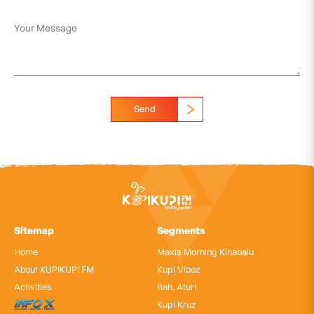
Send
Sitemap
Segments
Home
Maxis Morning Kinabalu
About KUPIKUPI FM
Kupi Vibez
Activities
Bah, Atur!
InfoX
Kupi Kruz