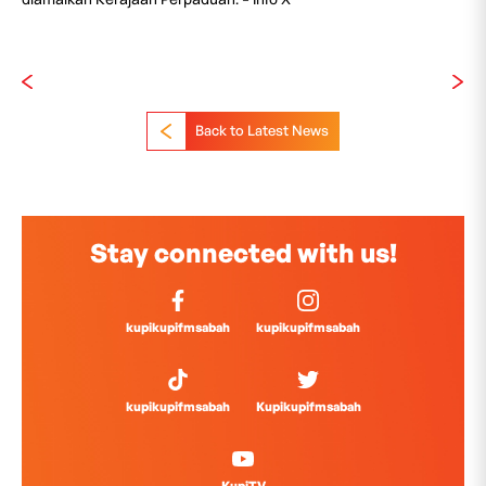
Back to Latest News
Stay connected with us!
kupikupifmsabah
kupikupifmsabah
kupikupifmsabah
Kupikupifmsabah
KupiTV