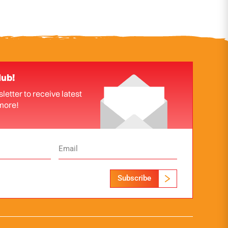
lub!
letter to receive latest
more!
Subscribe