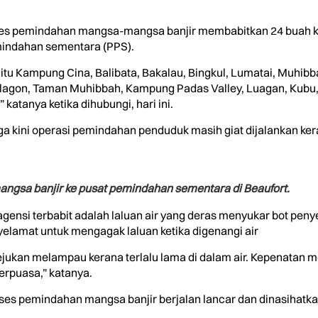
roses pemindahan mangsa-mangsa banjir membabitkan 24 buah k
indahan sementara (PPS).
aitu Kampung Cina, Balibata, Bakalau, Bingkul, Lumatai, Muhibb
Selagon, Taman Muhibbah, Kampung Padas Valley, Luagan, Kubu
katanya ketika dihubungi, hari ini.
gga kini operasi pemindahan penduduk masih giat dijalankan k
sa banjir ke pusat pemindahan sementara di Beaufort.
ensi terbabit adalah laluan air yang deras menyukar bot penyel
elamat untuk mengagak laluan ketika digenangi air
ejukan melampau kerana terlalu lama di dalam air. Kepenatan m
erpuasa,” katanya.
oses pemindahan mangsa banjir berjalan lancar dan dinasihat