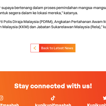
r supaya bertenang dalam proses pemindahan mangsa-mangsa ban
tuk segera dalam ke lokasi mereka,” katanya.
eperti Polis Diraja Malaysia (PDRM), Angkatan Pertahanan Awam
 Malaysia (KKM) dan Jabatan Sukarelawan Malaysia (Rela),” kat
Back to Latest News
Stay connected with us!
ifmsabah
kupikupifmsabah
Kupikup