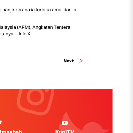
jir kerana ia terlalu ramai dan ia
 Malaysia (APM), Angkatan Tentera
anya. – Info X
Next
ifmsabah
KupiTV