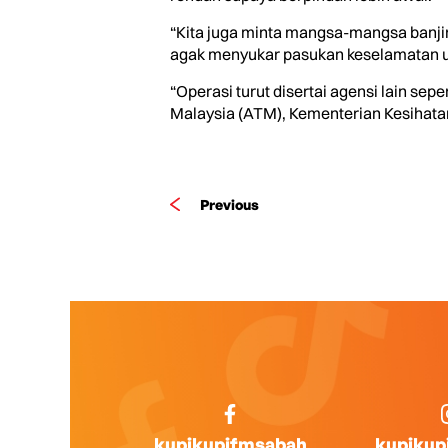
“Kita juga minta mangsa-mangsa banji
agak menyukar pasukan keselamatan un
“Operasi turut disertai agensi lain s
Malaysia (ATM), Kementerian Kesihatan
Previous
kupikupifmsabah
kupikup