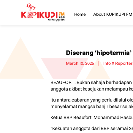
Home
About KUPIKUPI FM
Diserang ‘hipotermia’
March 10, 2025
Info X Reporter
BEAUFORT: Bukan sahaja berhadapan de
anggota akibat kesejukan melampau kera
Itu antara cabaran yang perlu dilalui
menyelamat mangsa banjir besar sejak
Ketua BBP Beaufort, Mohammad Hasbulla
“Kekuatan anggota dari BBP seramai 36