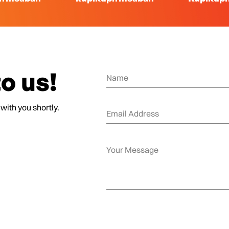
o us!
 with you shortly.