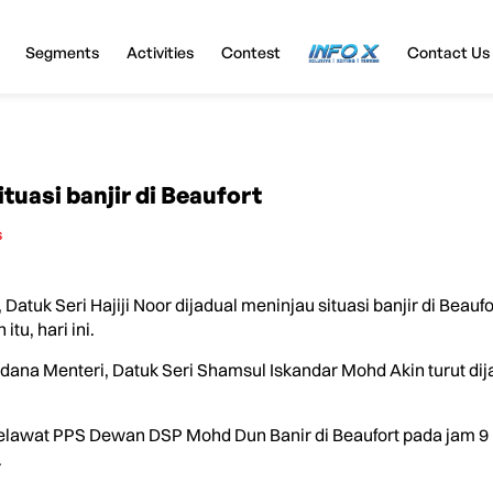
Segments
Activities
Contest
InfoX
Contact Us
ituasi banjir di Beaufort
s
tuk Seri Hajiji Noor dijadual meninjau situasi banjir di Beau
u, hari ini.
erdana Menteri, Datuk Seri Shamsul Iskandar Mohd Akin turut d
melawat PPS Dewan DSP Mohd Dun Banir di Beaufort pada jam 9 p
.