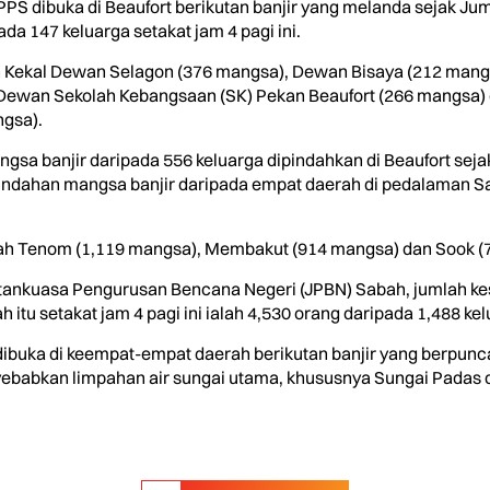
PS dibuka di Beaufort berikutan banjir yang melanda sejak Ju
a 147 keluarga setakat jam 4 pagi ini.
n Kekal Dewan Selagon (376 mangsa), Dewan Bisaya (212 mang
Dewan Sekolah Kebangsaan (SK) Pekan Beaufort (266 mangsa
gsa).
sa banjir daripada 556 keluarga dipindahkan di Beaufort sejak 
indahan mangsa banjir daripada empat daerah di pedalaman Sa
ialah Tenom (1,119 mangsa), Membakut (914 mangsa) dan Sook 
tankuasa Pengurusan Bencana Negeri (JPBN) Sabah, jumlah ke
itu setakat jam 4 pagi ini ialah 4,530 orang daripada 1,488 kel
buka di keempat-empat daerah berikutan banjir yang berpunca 
abkan limpahan air sungai utama, khususnya Sungai Padas di