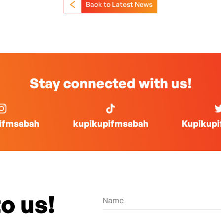
Back to Latest News
Stay connected with us!
ifmsabah
kupikupifmsabah
Kupikup
o us!