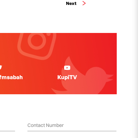
Next
ifmsabah
KupiTV