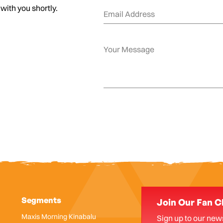
 with you shortly.
Segments
Join Our Fan C
Maxis Morning Kinabalu
Sign up to our news