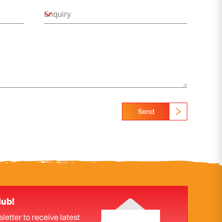
Send
lub!
letter to receive latest