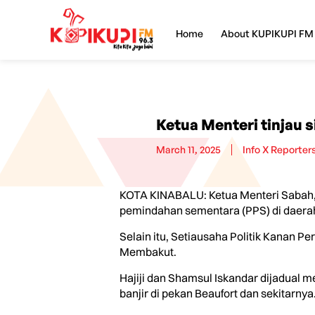
Home
About KUPIKUPI FM
Ketua Menteri tinjau s
March 11, 2025
Info X Reporter
KOTA KINABALU: Ketua Menteri Sabah, Da
pemindahan sementara (PPS) di daerah it
Selain itu, Setiausaha Politik Kanan P
Membakut.
Hajiji dan Shamsul Iskandar dijadual 
banjir di pekan Beaufort dan sekitarnya