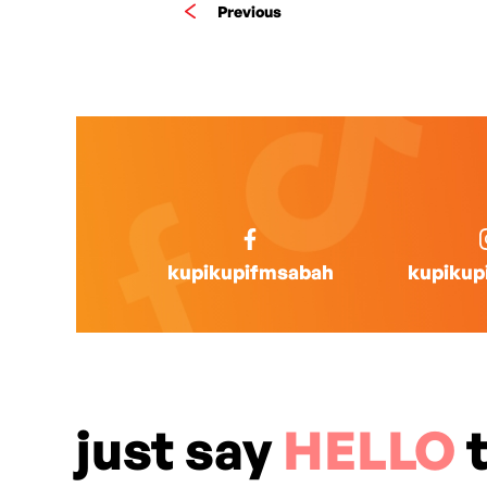
Previous
kupikupifmsabah
kupikup
just say
HELLO
t