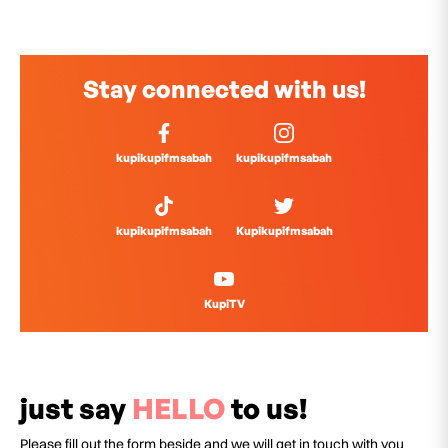
Stay connected with us!
kupikupifmsabah
kupikupifmsabah
kupikupifmsabah
Kupikupifmsabah
KupiTV
just say
HELLO
to us!
Please fill out the form beside and we will get in touch with you