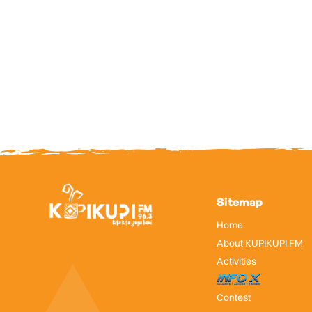
Sitemap
Home
About KUPIKUPI FM
Activities
InfoX
Contest