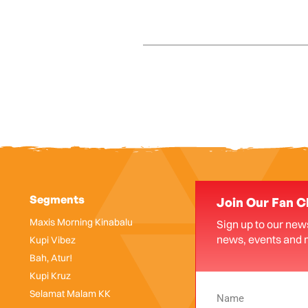
Segments
Join Our Fan C
Maxis Morning Kinabalu
Sign up to our news
news, events and 
Kupi Vibez
Bah, Atur!
Kupi Kruz
Selamat Malam KK