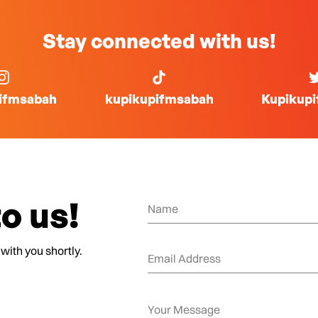
Stay connected with us!
ifmsabah
kupikupifmsabah
Kupikup
o us!
 with you shortly.