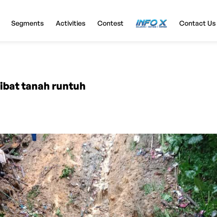
Segments
Activities
Contest
InfoX
Contact Us
bat tanah runtuh