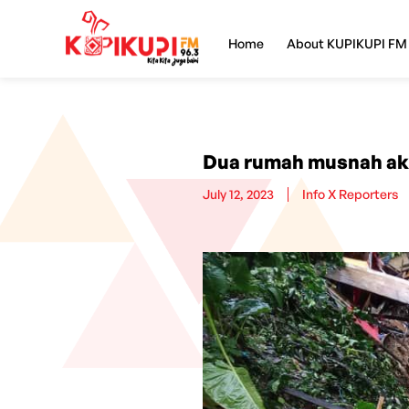
Home
About KUPIKUPI FM
Dua rumah musnah aki
July 12, 2023
Info X Reporters