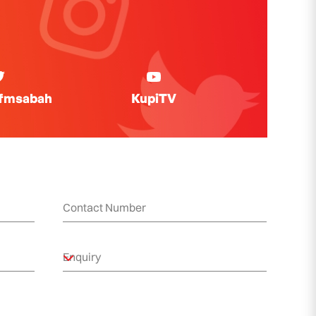
ifmsabah
KupiTV