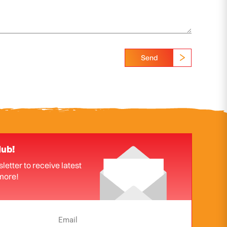
Send
lub!
letter to receive latest
more!