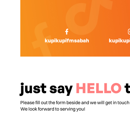
kupikupifmsabah
kupikup
just say
HELLO
t
Please fill out the form beside and we will get in touch
We look forward to serving you!