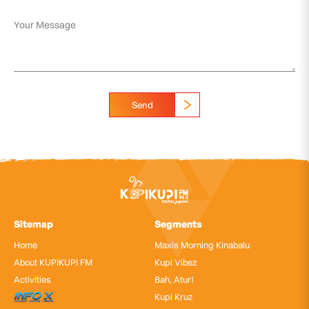
Send
Sitemap
Segments
Home
Maxis Morning Kinabalu
About KUPIKUPI FM
Kupi Vibez
Activities
Bah, Atur!
InfoX
Kupi Kruz