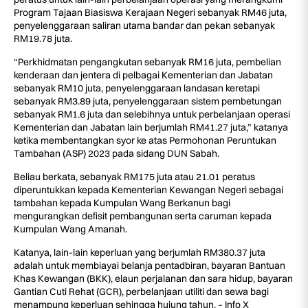
Program Tajaan Biasiswa Kerajaan Negeri sebanyak RM46 juta,
penyelenggaraan saliran utama bandar dan pekan sebanyak
RM19.78 juta.
“Perkhidmatan pengangkutan sebanyak RM16 juta, pembelian
kenderaan dan jentera di pelbagai Kementerian dan Jabatan
sebanyak RM10 juta, penyelenggaraan landasan keretapi
sebanyak RM3.89 juta, penyelenggaraan sistem pembetungan
sebanyak RM1.6 juta dan selebihnya untuk perbelanjaan operasi
Kementerian dan Jabatan lain berjumlah RM41.27 juta,” katanya
ketika membentangkan syor ke atas Permohonan Peruntukan
Tambahan (ASP) 2023 pada sidang DUN Sabah.
Beliau berkata, sebanyak RM175 juta atau 21.01 peratus
diperuntukkan kepada Kementerian Kewangan Negeri sebagai
tambahan kepada Kumpulan Wang Berkanun bagi
mengurangkan defisit pembangunan serta caruman kepada
Kumpulan Wang Amanah.
Katanya, lain-lain keperluan yang berjumlah RM380.37 juta
adalah untuk membiayai belanja pentadbiran, bayaran Bantuan
Khas Kewangan (BKK), elaun perjalanan dan sara hidup, bayaran
Gantian Cuti Rehat (GCR), perbelanjaan utiliti dan sewa bagi
menampung keperluan sehingga hujung tahun. – Info X