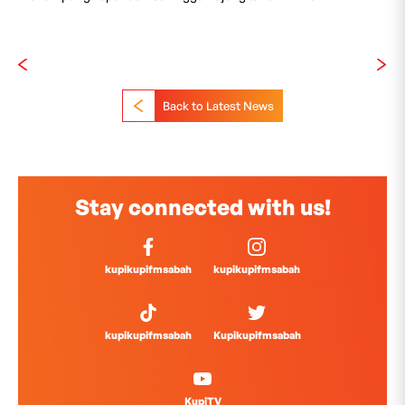
Back to Latest News
Stay connected with us!
kupikupifmsabah
kupikupifmsabah
kupikupifmsabah
Kupikupifmsabah
KupiTV