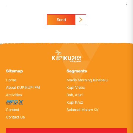
Send
Sitemap
Segments
Home
Maxis Morning Kinabalu
About KUPIKUPI FM
Kupi Vibez
Activities
Bah, Atur!
InfoX
Kupi Kruz
Contest
Selamat Malam KK
Contact Us