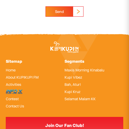
Send
Sitemap
Segments
Home
Maxis Morning Kinabalu
About KUPIKUPI FM
Kupi Vibez
Activities
Bah, Atur!
InfoX
Kupi Kruz
Contest
Selamat Malam KK
Contact Us
Join Our Fan Club!