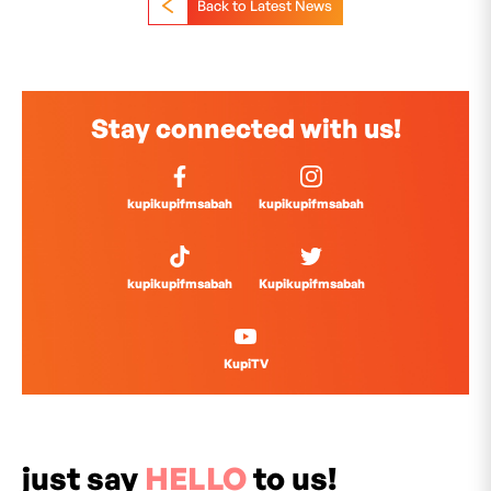
Back to Latest News
Stay connected with us!
kupikupifmsabah
kupikupifmsabah
kupikupifmsabah
Kupikupifmsabah
KupiTV
just say
HELLO
to us!