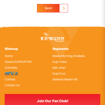
Send
Sitemap
Segments
Home
Maxis Morning Kinabalu
About KUPIKUPI FM
Kupi Vibez
Activities
Bah, Atur!
InfoX
Kupi Kruz
Contest
Selamat Malam KK
Contact Us
Join Our Fan Club!