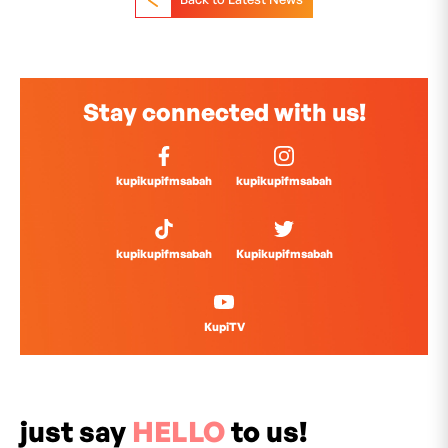
Stay connected with us!
kupikupifmsabah
kupikupifmsabah
kupikupifmsabah
Kupikupifmsabah
KupiTV
just say
HELLO
to us!