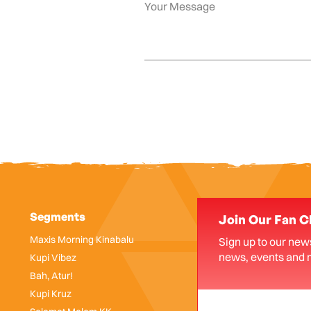
Segments
Join Our Fan C
Maxis Morning Kinabalu
Sign up to our news
news, events and 
Kupi Vibez
Bah, Atur!
Kupi Kruz