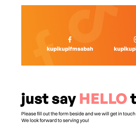
kupikupifmsabah
kupikup
just say
HELLO
t
Please fill out the form beside and we will get in touch
We look forward to serving you!