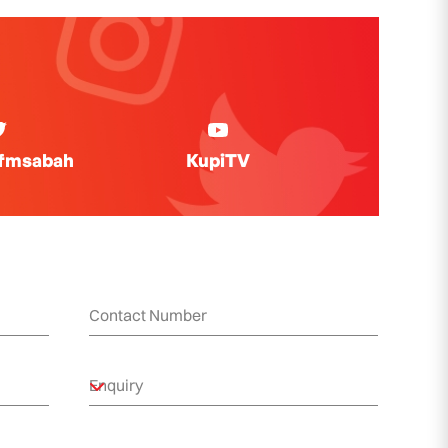
ifmsabah
KupiTV