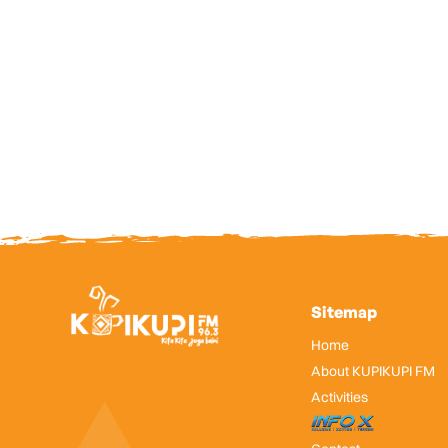
Sitemap
Home
About KUPIKUPI FM
Activities
InfoX