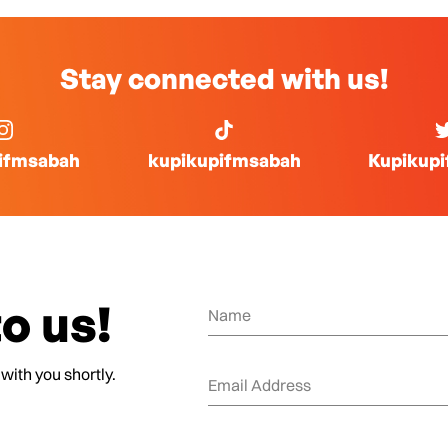
Stay connected with us!
ifmsabah
kupikupifmsabah
Kupikup
o us!
 with you shortly.