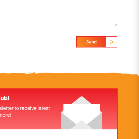
Send
lub!
letter to receive latest
more!