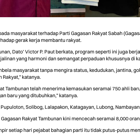
ada masyarakat terhadap Parti Gagasan Rakyat Sabah (Gagas
rhadap gerak kerja membantu rakyat.
n, Dato’ Victor P. Paut berkata, program seperti ini juga be
h jalinan yang harmoni dan semangat perpaduan khususnya di 
bela masyarakat tanpa mengira status, kedudukan, jantina, go
Rakyat,” katanya.
kyat Tambunan telah menerima kemasukan seramai 750 ahli ba
 baru yang ditubuhkan,” katanya.
upuloton, Solibog, Lalapakon, Katagayan, Lubong, Nambaya
n Gagasan Rakyat Tambunan kini mencecah seramai 8,000 orang,
 setiap hari pejabat bahagian parti itu tidak putus-putus me