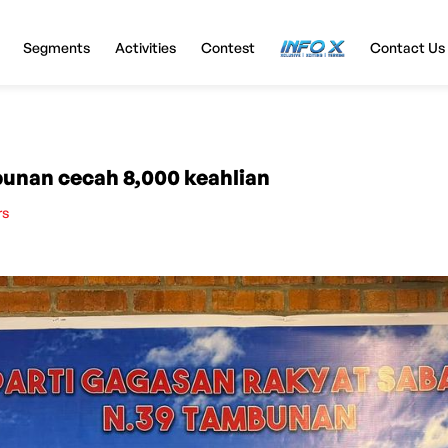
Segments
Activities
Contest
InfoX
Contact Us
nan cecah 8,000 keahlian
rs