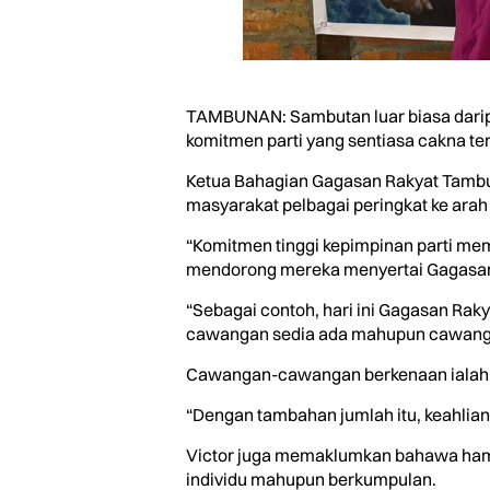
TAMBUNAN: Sambutan luar biasa darip
komitmen parti yang sentiasa cakna te
Ketua Bahagian Gagasan Rakyat Tambuna
masyarakat pelbagai peringkat ke ara
“Komitmen tinggi kepimpinan parti mem
mendorong mereka menyertai Gagasan 
“Sebagai contoh, hari ini Gagasan Ra
cawangan sedia ada mahupun cawangan
Cawangan-cawangan berkenaan ialah P
“Dengan tambahan jumlah itu, keahlia
Victor juga memaklumkan bahawa hampir
individu mahupun berkumpulan.