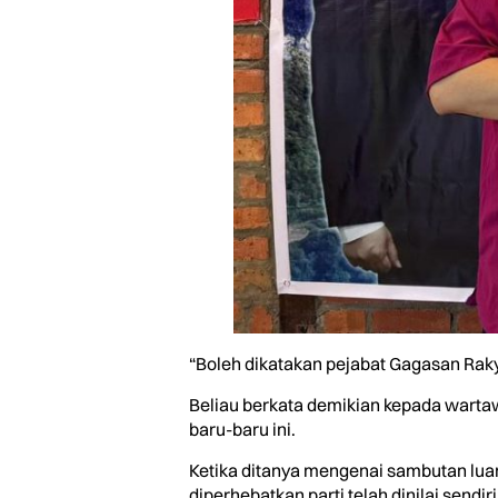
“Boleh dikatakan pejabat Gagasan Rakya
Beliau berkata demikian kepada wartawa
baru-baru ini.
Ketika ditanya mengenai sambutan luar 
diperhebatkan parti telah dinilai sendiri