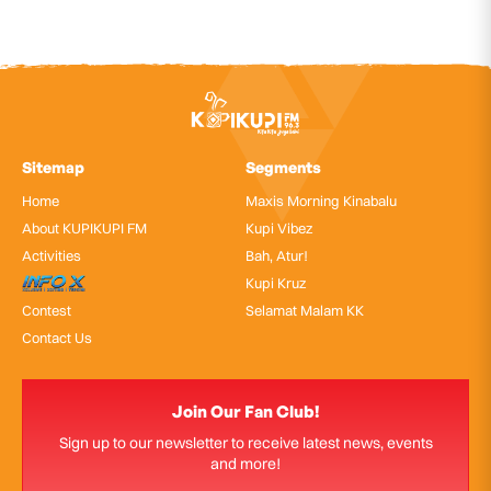
Sitemap
Segments
Home
Maxis Morning Kinabalu
About KUPIKUPI FM
Kupi Vibez
Activities
Bah, Atur!
InfoX
Kupi Kruz
Contest
Selamat Malam KK
Contact Us
Join Our Fan Club!
Sign up to our newsletter to receive latest news, events
and more!