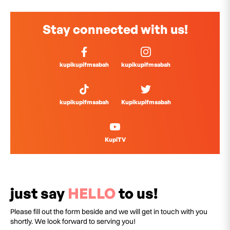
Stay connected with us!
kupikupifmsabah
kupikupifmsabah
kupikupifmsabah
Kupikupifmsabah
KupiTV
just say
HELLO
to us!
Please fill out the form beside and we will get in touch with you
shortly. We look forward to serving you!