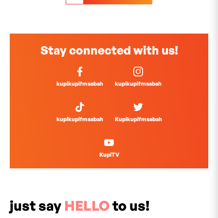
Stay connected with us!
kupikupifmsabah
kupikupifmsabah
kupikupifmsabah
Kupikupifmsabah
KupiTV
just say
HELLO
to us!