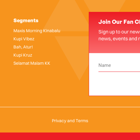
Segments
Join Our Fan C
Maxis Morning Kinabalu
Sign up to our news
news, events and 
Kupi Vibez
Bah, Atur!
Kupi Kruz
Selamat Malam KK
Privacy and Terms