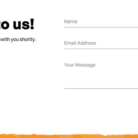
o us!
 with you shortly.