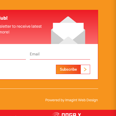
lub!
letter to receive latest
more!
Subscribe
Powered by
Imagint Web Design