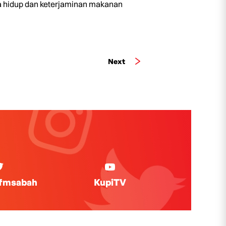
ra hidup dan keterjaminan makanan
Next
ifmsabah
KupiTV