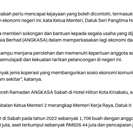
abah perlu mencapai kejayaan yang boleh dicontohi, termasu
konomi negeri ini, kata Ketua Menteri, Datuk Seri Panglima Haj
sa memberi sokongan dan bantuan kepada segala usaha yang dij
a Berhad (ANGKASA) dalam memperkasakan lagi ekonomi dan k
h mampu menjana perolehan dan memenuhi keperluan anggota s
ulajadi dan kekuatan tarikan pelancongan di negeri ini.
nyak jenis koperasi yang membangunkan sosio ekonomi komunit
am sekitar”, katanya.
Moreh Ramadan ANGKASA Sabah di Hotel Hilton Kota Kinabalu, 
balan Ketua Menteri 2 merangkap Menteri Kerja Raya, Datuk Ir
ftar di Sabah pada tahun 2022 sebanyak 1,706 buah dengan ang
juta, aset terkumpul sebanyak RM826.44 juta dan pencapaian