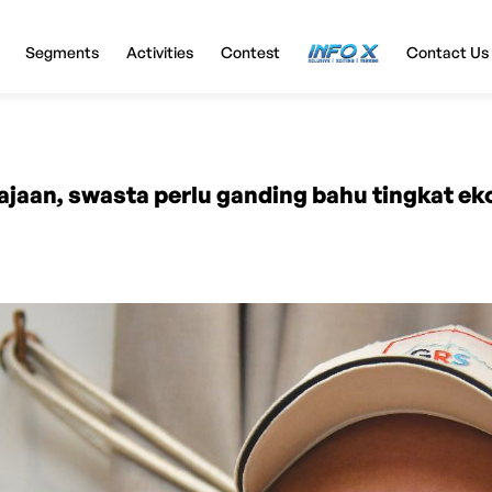
Segments
Activities
Contest
InfoX
Contact Us
jaan, swasta perlu ganding bahu tingkat eko