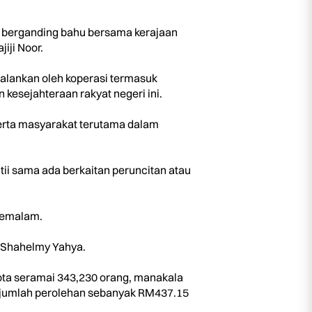
k berganding bahu bersama kerajaan
iji Noor.
alankan oleh koperasi termasuk
esejahteraan rakyat negeri ini.
erta masyarakat terutama dalam
ii sama ada berkaitan peruncitan atau
semalam.
. Shahelmy Yahya.
gota seramai 343,230 orang, manakala
 jumlah perolehan sebanyak RM437.15