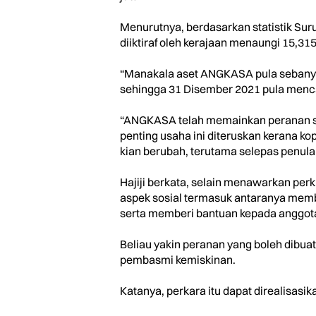
Menurutnya, berdasarkan statistik Su
diiktiraf oleh kerajaan menaungi 15,31
“Manakala aset ANGKASA pula sebanyak
sehingga 31 Disember 2021 pula menca
“ANGKASA telah memainkan peranan si
penting usaha ini diteruskan kerana ko
kian berubah, terutama selepas penula
Hajiji berkata, selain menawarkan pe
aspek sosial termasuk antaranya memb
serta memberi bantuan kepada anggo
Beliau yakin peranan yang boleh dibu
pembasmi kemiskinan.
Katanya, perkara itu dapat direalisasik