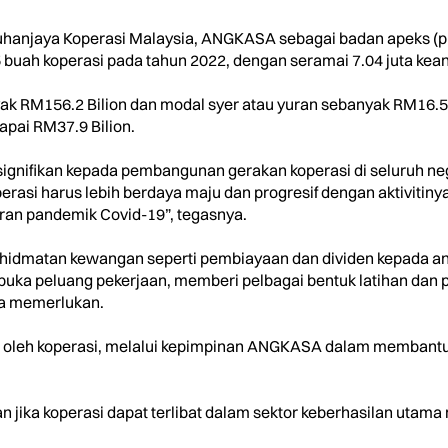
ruhanjaya Koperasi Malaysia, ANGKASA sebagai badan apeks (p
5 buah koperasi pada tahun 2022, dengan seramai 7.04 juta kea
 RM156.2 Bilion dan modal syer atau yuran sebanyak RM16.5 B
pai RM37.9 Bilion.
gnifikan kepada pembangunan gerakan koperasi di seluruh ne
perasi harus lebih berdaya maju dan progresif dengan aktiviti
ran pandemik Covid-19”, tegasnya.
rkhidmatan kewangan seperti pembiayaan dan dividen kepada an
uka peluang pekerjaan, memberi pelbagai bentuk latihan dan
ta memerlukan.
at oleh koperasi, melalui kepimpinan ANGKASA dalam membantu
an jika koperasi dapat terlibat dalam sektor keberhasilan utama