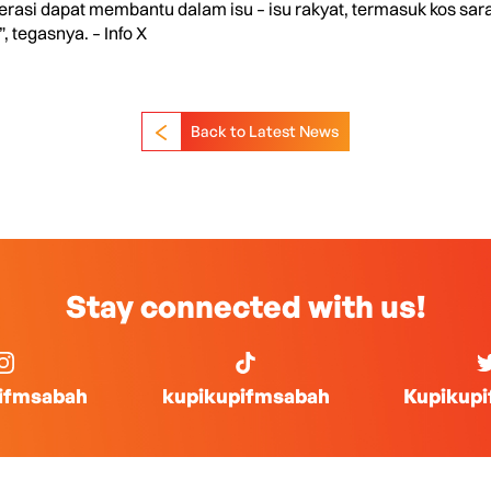
erasi dapat membantu dalam isu – isu rakyat, termasuk kos sa
, tegasnya. – Info X
Back to Latest News
Stay connected with us!
ifmsabah
kupikupifmsabah
Kupikup