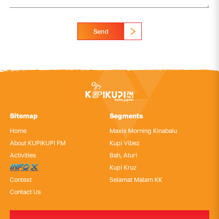
Send
Sitemap
Segments
Home
Maxis Morning Kinabalu
About KUPIKUPI FM
Kupi Vibez
Activities
Bah, Atur!
InfoX
Kupi Kruz
Contest
Selamat Malam KK
Contact Us