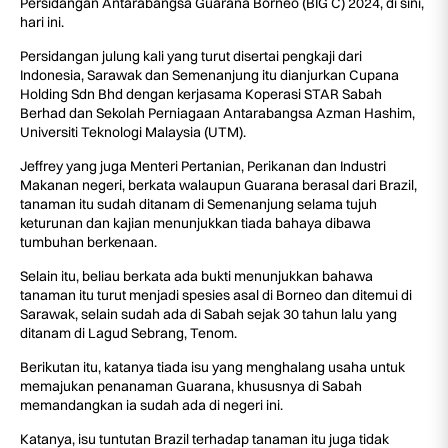
Persidangan Antarabangsa Guarana Borneo (BIG C) 2024, di sini,
hari ini.
Persidangan julung kali yang turut disertai pengkaji dari
Indonesia, Sarawak dan Semenanjung itu dianjurkan Cupana
Holding Sdn Bhd dengan kerjasama Koperasi STAR Sabah
Berhad dan Sekolah Perniagaan Antarabangsa Azman Hashim,
Universiti Teknologi Malaysia (UTM).
Jeffrey yang juga Menteri Pertanian, Perikanan dan Industri
Makanan negeri, berkata walaupun Guarana berasal dari Brazil,
tanaman itu sudah ditanam di Semenanjung selama tujuh
keturunan dan kajian menunjukkan tiada bahaya dibawa
tumbuhan berkenaan.
Selain itu, beliau berkata ada bukti menunjukkan bahawa
tanaman itu turut menjadi spesies asal di Borneo dan ditemui di
Sarawak, selain sudah ada di Sabah sejak 30 tahun lalu yang
ditanam di Lagud Sebrang, Tenom.
Berikutan itu, katanya tiada isu yang menghalang usaha untuk
memajukan penanaman Guarana, khususnya di Sabah
memandangkan ia sudah ada di negeri ini.
Katanya, isu tuntutan Brazil terhadap tanaman itu juga tidak