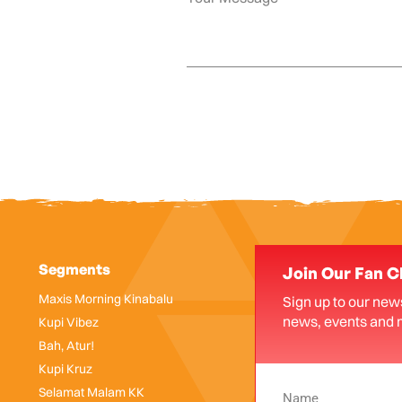
Segments
Join Our Fan C
Maxis Morning Kinabalu
Sign up to our news
news, events and 
Kupi Vibez
Bah, Atur!
Kupi Kruz
Selamat Malam KK