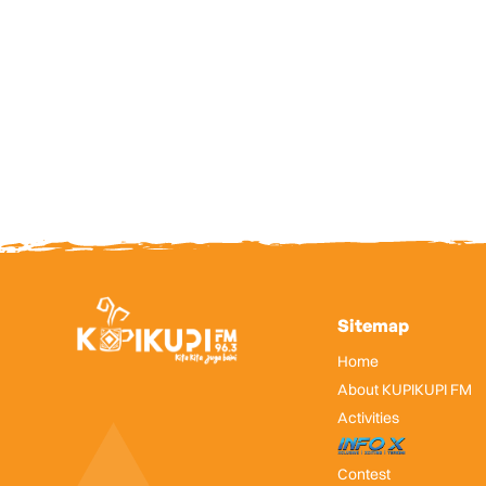
Sitemap
Home
About KUPIKUPI FM
Activities
InfoX
Contest