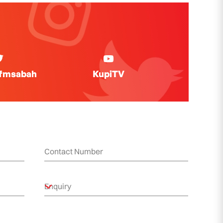
ifmsabah
KupiTV