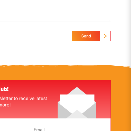
Send
lub!
letter to receive latest
more!