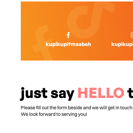
kupikupifmsabah
kupikup
just say
HELLO
t
Please fill out the form beside and we will get in touch
We look forward to serving you!