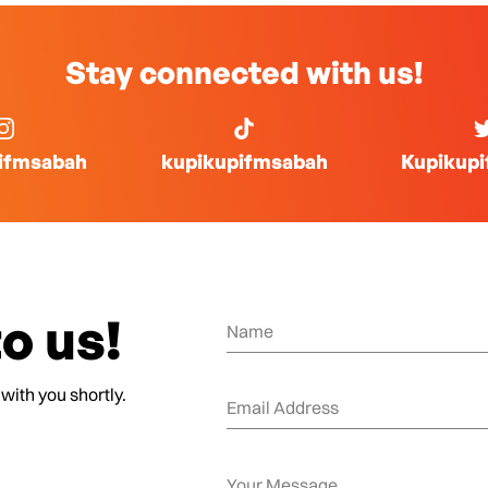
Stay connected with us!
ifmsabah
kupikupifmsabah
Kupikup
o us!
 with you shortly.