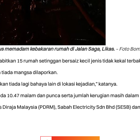
s memadam kebakaran rumah di Jalan Saga, Likas.
– Foto Bo
tkan 15 rumah setinggan bersaiz kecil jenis tidak kekal terb
n tiada mangsa dilaporkan.
 tiada lagi bahaya lain di lokasi kejadian,” katanya.
ada 10.47 malam dan punca serta jumlah kerugian masih dalam 
 Diraja Malaysia (PDRM), Sabah Electricity Sdn Bhd (SESB) da