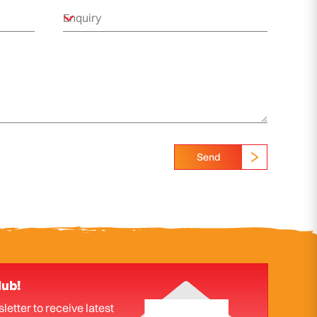
Send
lub!
letter to receive latest