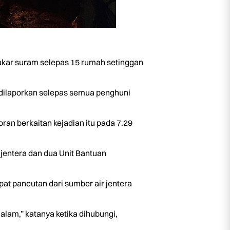
tukar suram selepas 15 rumah setinggan
 dilaporkan selepas semua penghuni
an berkaitan kejadian itu pada 7.29
jentera dan dua Unit Bantuan
t pancutan dari sumber air jentera
lam,” katanya ketika dihubungi,