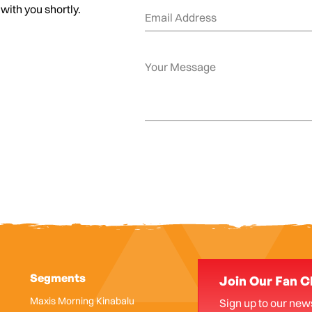
 with you shortly.
Segments
Join Our Fan C
Maxis Morning Kinabalu
Sign up to our news