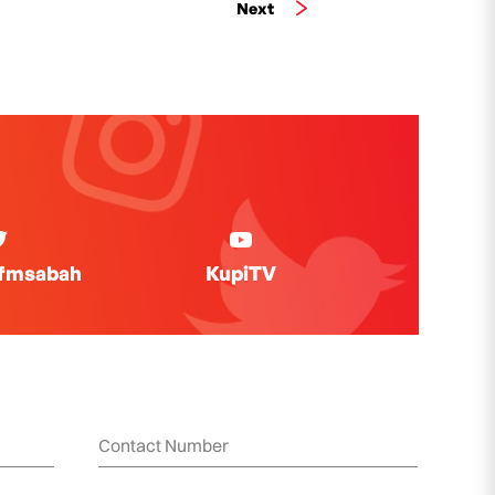
Next
ifmsabah
KupiTV