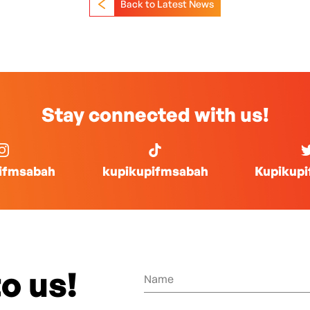
Back to Latest News
Stay connected with us!
ifmsabah
kupikupifmsabah
Kupikup
o us!