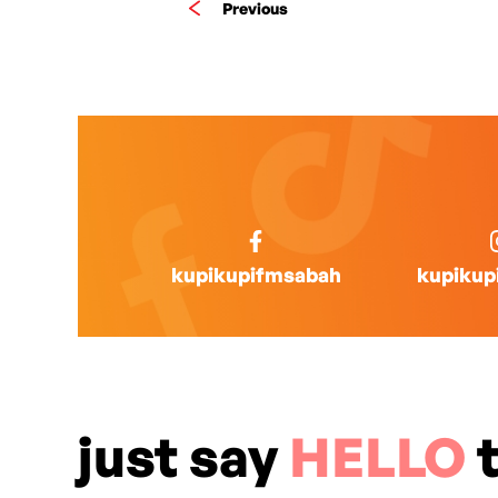
Previous
kupikupifmsabah
kupikup
just say
HELLO
t