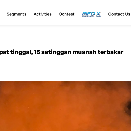
Segments
Activities
Contest
InfoX
Contact Us
mpat tinggal, 15 setinggan musnah terbakar