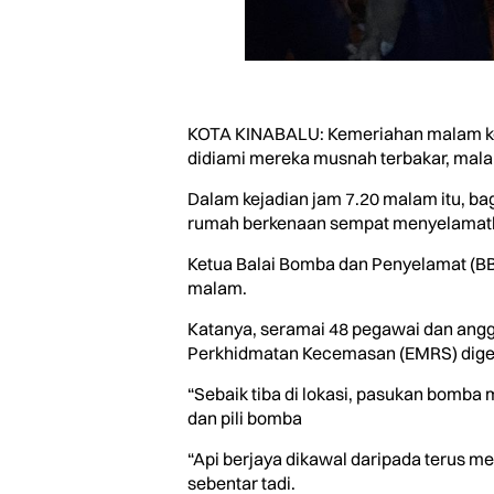
KOTA KINABALU: Kemeriahan malam kelim
didiami mereka musnah terbakar, mala
Dalam kejadian jam 7.20 malam itu, b
rumah berkenaan sempat menyelamatka
Ketua Balai Bomba dan Penyelamat (BBP
malam.
Katanya, seramai 48 pegawai dan angg
Perkhidmatan Kecemasan (EMRS) digera
“Sebaik tiba di lokasi, pasukan bomb
dan pili bomba
“Api berjaya dikawal daripada terus m
sebentar tadi.