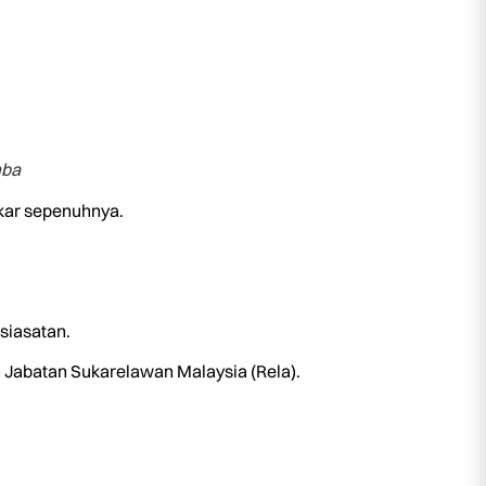
mba
akar sepenuhnya.
siasatan.
n Jabatan Sukarelawan Malaysia (Rela).