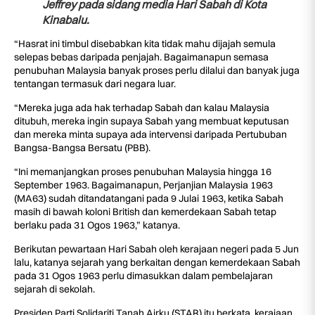
Jeffrey pada sidang media Hari Sabah di Kota
Kinabalu.
“Hasrat ini timbul disebabkan kita tidak mahu dijajah semula
selepas bebas daripada penjajah. Bagaimanapun semasa
penubuhan Malaysia banyak proses perlu dilalui dan banyak juga
tentangan termasuk dari negara luar.
“Mereka juga ada hak terhadap Sabah dan kalau Malaysia
ditubuh, mereka ingin supaya Sabah yang membuat keputusan
dan mereka minta supaya ada intervensi daripada Pertububan
Bangsa-Bangsa Bersatu (PBB).
“Ini memanjangkan proses penubuhan Malaysia hingga 16
September 1963. Bagaimanapun, Perjanjian Malaysia 1963
(MA63) sudah ditandatangani pada 9 Julai 1963, ketika Sabah
masih di bawah koloni British dan kemerdekaan Sabah tetap
berlaku pada 31 Ogos 1963,” katanya.
Berikutan pewartaan Hari Sabah oleh kerajaan negeri pada 5 Jun
lalu, katanya sejarah yang berkaitan dengan kemerdekaan Sabah
pada 31 Ogos 1963 perlu dimasukkan dalam pembelajaran
sejarah di sekolah.
Presiden Parti Solidariti Tanah Airku (STAR) itu berkata, kerajaan