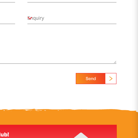
Send
lub!