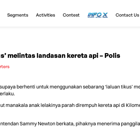
Segments
Activities
Contest
InfoX
Contact Us
us’ melintas landasan kereta api – Polis
rters
aya berhenti untuk menggunakan sebarang ‘laluan tikus’ meli
erlaku.
ut manakala anak lelakinya parah dirempuh kereta api di Kilome
intendan Sammy Newton berkata, pihaknya menerima panggila