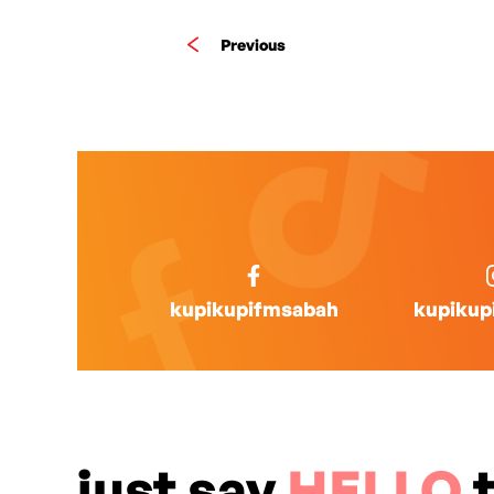
Previous
kupikupifmsabah
kupikup
just say
HELLO
t