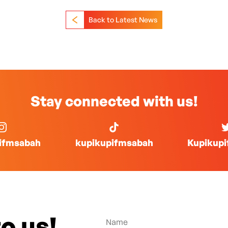
Back to Latest News
Stay connected with us!
ifmsabah
kupikupifmsabah
Kupikup
o us!