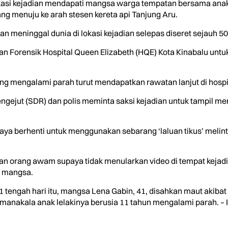
 lokasi kejadian mendapati mangsa warga tempatan bersama anak
ng menuju ke arah stesen kereta api Tanjung Aru.
n meninggal dunia di lokasi kejadian selepas diseret sejauh 50
an Forensik Hospital Queen Elizabeth (HQE) Kota Kinabalu untu
ng mengalami parah turut mendapatkan rawatan lanjut di hospi
mengejut (SDR) dan polis meminta saksi kejadian untuk tampil
paya berhenti untuk menggunakan sebarang ‘laluan tikus’ melint
kan orang awam supaya tidak menularkan video di tempat keja
ga mangsa.
 1 tengah hari itu, mangsa Lena Gabin, 41, disahkan maut akibat
manakala anak lelakinya berusia 11 tahun mengalami parah. – I