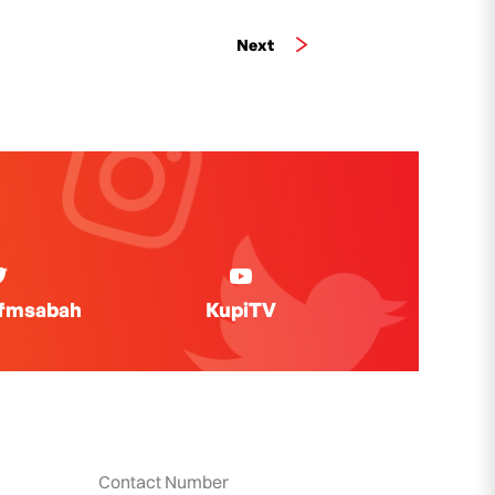
Next
ifmsabah
KupiTV