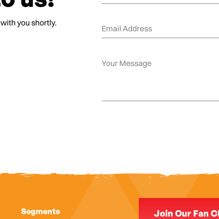
 with you shortly.
Segments
Join Our Fan C