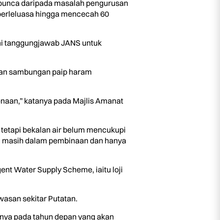
berpunca daripada masalah pengurusan
 berleluasa hingga mencecah 60
n ini tanggungjawab JANS untuk
ngan sambungan paip haram
naan,” katanya pada Majlis Amanat
p tetapi bekalan air belum mencukupi
lu masih dalam pembinaan dan hanya
ent Water Supply Scheme, iaitu loji
wasan sekitar Putatan.
hnya pada tahun depan yang akan