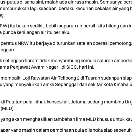
utus-putus di sana sini, malah ada air rasa masin. Semuanya 
h memburukkan lagi keadaan, berlaku kecurian bekalan air yang
ng.
NRW) itu bukan sedikit. Lebih separuh air bersih kita hilang da
punca kehilangan air itu berlaku.
 peratus NRW itu berjaya diturunkan setelah operasi pemoto
inggan.
k setinggan haram tidak menyambung semula saluran air berke
ma Penjawat Awam Negeri, di SICC, hari ini.
a membaiki Loji Rawatan Air Telibong 2 di Tuaran sudahpun sia
 yang menyalurkan air ke Sepanggar dan sekitar Kota Kinaba
di Putatan pula, pihak konsesi air, Jetama sedang membina Urg
i (MLD).
nti yang akan menghasilkan tambahan lima MLD khusus untuk ka
i Papar yang masih dalam pembinaan pula dijangka siap sepenu