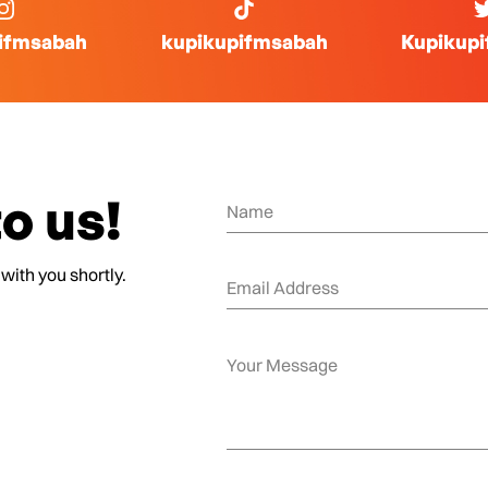
ifmsabah
kupikupifmsabah
Kupikup
o us!
 with you shortly.