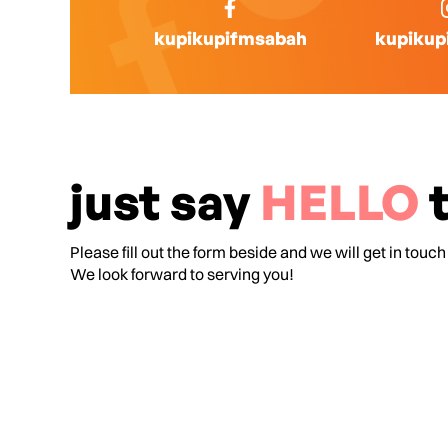
kupikupifmsabah
kupikup
just say
HELLO
t
Please fill out the form beside and we will get in touch
We look forward to serving you!