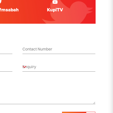
ifmsabah
KupiTV