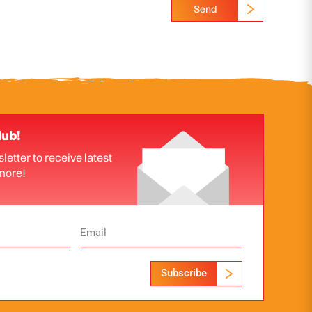
Send
lub!
letter to receive latest
more!
Subscribe