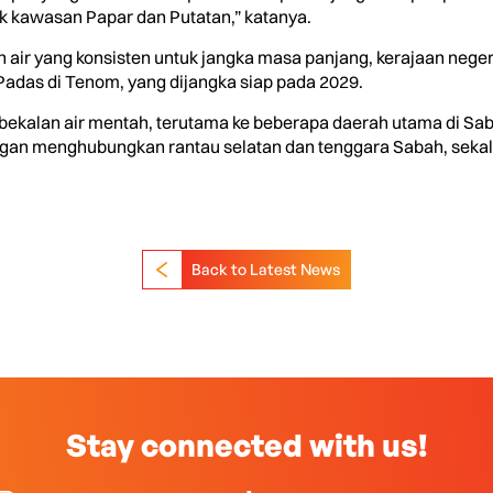
uk kawasan Papar dan Putatan,” katanya.
n air yang konsisten untuk jangka masa panjang, kerajaan nege
adas di Tenom, yang dijangka siap pada 2029.
bekalan air mentah, terutama ke beberapa daerah utama di Saba
engan menghubungkan rantau selatan dan tenggara Sabah, sekal
Back to Latest News
Stay connected with us!