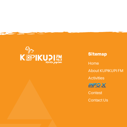
Sitemap
Home
About KUPIKUPI FM
Activities
InfoX
Contest
Contact Us