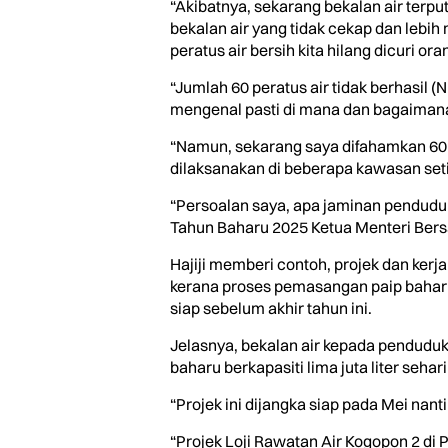
“Akibatnya, sekarang bekalan air terp
bekalan air yang tidak cekap dan lebi
peratus air bersih kita hilang dicuri ora
“Jumlah 60 peratus air tidak berhasil (
mengenal pasti di mana dan bagaimana 
“Namun, sekarang saya difahamkan 60
dilaksanakan di beberapa kawasan set
“Persoalan saya, apa jaminan pendudu
Tahun Baharu 2025 Ketua Menteri Bersa
Hajiji memberi contoh, projek dan kerj
kerana proses pemasangan paip baharu
siap sebelum akhir tahun ini.
Jelasnya, bekalan air kepada penduduk 
baharu berkapasiti lima juta liter sehar
“Projek ini dijangka siap pada Mei na
“Projek Loji Rawatan Air Kogopon 2 d