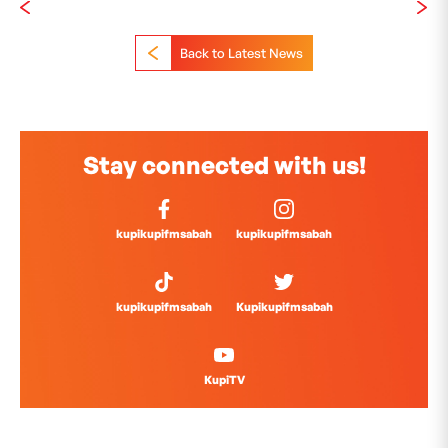
Back to Latest News
Stay connected with us!
kupikupifmsabah
kupikupifmsabah
kupikupifmsabah
Kupikupifmsabah
KupiTV