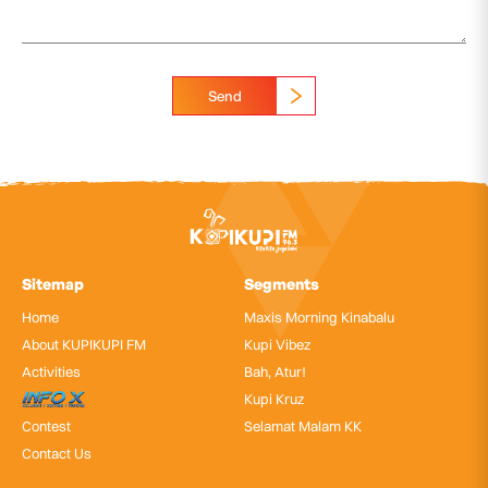
Send
Sitemap
Segments
Home
Maxis Morning Kinabalu
About KUPIKUPI FM
Kupi Vibez
Activities
Bah, Atur!
InfoX
Kupi Kruz
Contest
Selamat Malam KK
Contact Us