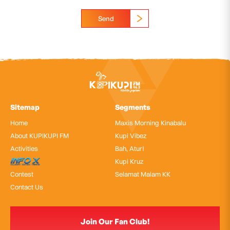
Send
Sitemap
Segments
Home
Maxis Morning Kinabalu
About KUPIKUPI FM
Kupi Vibez
Activities
Bah, Atur!
InfoX
Kupi Kruz
Contest
Selamat Malam KK
Contact Us
Join Our Fan Club!