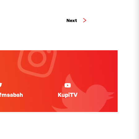
Next
ifmsabah
KupiTV