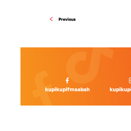
Previous
kupikupifmsabah
kupikup