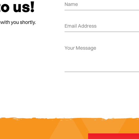
o us!
 with you shortly.