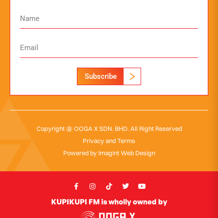
Subscribe
Copyright @ OOGA X SDN. BHD. All Right Reserved
Privacy and Terms
Powered by
Imagint Web Design
KUPIKUPI FM is wholly owned by