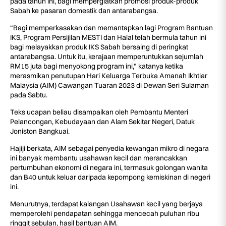
pada tahun ini, bagi mempergiatkan promosi produk-produk
Sabah ke pasaran domestik dan antarabangsa.
“Bagi memperkasakan dan memantapkan lagi Program Bantuan
IKS, Program Persijilan MESTI dan Halal telah bermula tahun ini
bagi melayakkan produk IKS Sabah bersaing di peringkat
antarabangsa. Untuk itu, kerajaan memperuntukkan sejumlah
RM15 juta bagi menyokong program ini,” katanya ketika
merasmikan penutupan Hari Keluarga Terbuka Amanah Ikhtiar
Malaysia (AIM) Cawangan Tuaran 2023 di Dewan Seri Sulaman
pada Sabtu.
Teks ucapan beliau disampaikan oleh Pembantu Menteri
Pelancongan, Kebudayaan dan Alam Sekitar Negeri, Datuk
Joniston Bangkuai.
Hajiji berkata, AIM sebagai penyedia kewangan mikro di negara
ini banyak membantu usahawan kecil dan merancakkan
pertumbuhan ekonomi di negara ini, termasuk golongan wanita
dan B40 untuk keluar daripada kepompong kemiskinan di negeri
ini.
Menurutnya, terdapat kalangan Usahawan kecil yang berjaya
memperolehi pendapatan sehingga mencecah puluhan ribu
ringgit sebulan, hasil bantuan AIM.