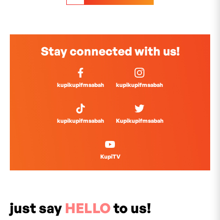
Stay connected with us!
kupikupifmsabah
kupikupifmsabah
kupikupifmsabah
Kupikupifmsabah
KupiTV
just say
HELLO
to us!