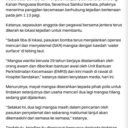
Kanan Penguasa Bomba, Severinus Sainkui berkata, pihaknya
menerima panggilan kecemasan berhubung kejadian berkenaan
pada jam 1.13 pagi.
Katanya, sepasukan anggota dan pegawai bersama jentera terus
dikerah ke lokasi kejadian untuk membantu.
“Sebaik tiba di lokasi, pasukan bomba terus menjalankan operasi
mencari dan menyelamat (SAR) mangsa dengan kaedah ‘water
surface’ di tebing laut.
“Mangsa wanita berusia 29 tahun berjaya diselamatkan oleh
orang awam dan diberikan bantuan awal oleh Unit Bantuan
Perkhidmatan Kecemasan (EMRS) dan kini masih di rawat di
Hospital Sandakan,” katanya dalam kenyataan media, hari ini.
Menurutnya, mayat mangsa diserahkan kepada pihak polis untuk
tindakan selanjutnya dan usaha mencari dua lagi mangsa hilang
sedang giat dijalankan.
“Setakat ini, dua lagi mangsa masih dalam pencarian oleh
pasukan penyelamat dan sebarang maklumat lanjut akan
dikemaskini dari semasa ke semasa,” katanya.
Terdahulu, kejadian itu dipercayai berpunca daripada tindakan