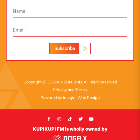
Subscribe
Copyright @ OOGA X SDN. BHD. All Right Reserved
Privacy and Terms
Powered by
Imagint Web Design
KUPIKUPI FM is wholly owned by