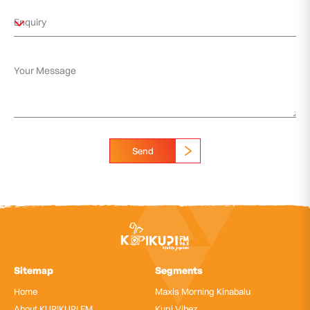
Send
Sitemap
Segments
Home
Maxis Morning Kinabalu
About KUPIKUPI FM
Kupi Vibez