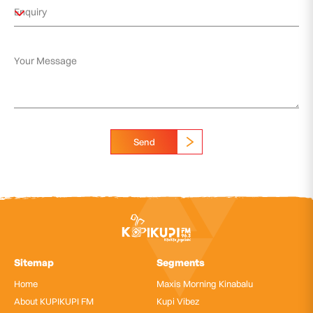
Send
Sitemap
Segments
Home
Maxis Morning Kinabalu
About KUPIKUPI FM
Kupi Vibez