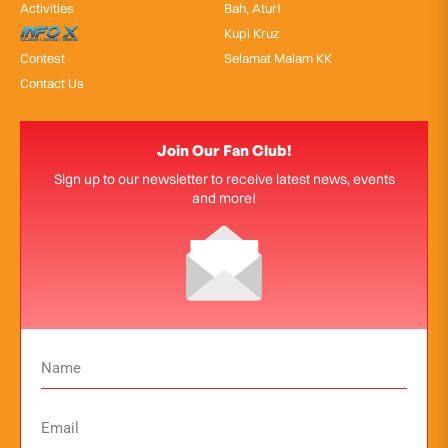
Activities
Bah, Atur!
InfoX
Kupi Kruz
Contest
Selamat Malam KK
Contact Us
Join Our Fan Club!
Sign up to our newsletter to receive latest news, events
and more!