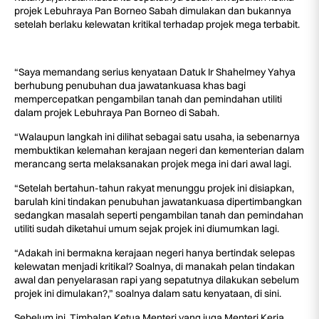
projek Lebuhraya Pan Borneo Sabah dimulakan dan bukannya
setelah berlaku kelewatan kritikal terhadap projek mega terbabit.
“Saya memandang serius kenyataan Datuk Ir Shahelmey Yahya
berhubung penubuhan dua jawatankuasa khas bagi
mempercepatkan pengambilan tanah dan pemindahan utiliti
dalam projek Lebuhraya Pan Borneo di Sabah.
“Walaupun langkah ini dilihat sebagai satu usaha, ia sebenarnya
membuktikan kelemahan kerajaan negeri dan kementerian dalam
merancang serta melaksanakan projek mega ini dari awal lagi.
“Setelah bertahun-tahun rakyat menunggu projek ini disiapkan,
barulah kini tindakan penubuhan jawatankuasa dipertimbangkan
sedangkan masalah seperti pengambilan tanah dan pemindahan
utiliti sudah diketahui umum sejak projek ini diumumkan lagi.
“Adakah ini bermakna kerajaan negeri hanya bertindak selepas
kelewatan menjadi kritikal? Soalnya, di manakah pelan tindakan
awal dan penyelarasan rapi yang sepatutnya dilakukan sebelum
projek ini dimulakan?,” soalnya dalam satu kenyataan, di sini.
Sebelum ini, Timbalan Ketua Menteri yang juga Menteri Kerja