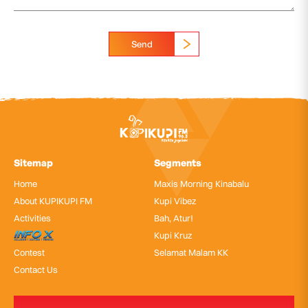
Send
Sitemap
Segments
Home
Maxis Morning Kinabalu
About KUPIKUPI FM
Kupi Vibez
Activities
Bah, Atur!
InfoX
Kupi Kruz
Contest
Selamat Malam KK
Contact Us