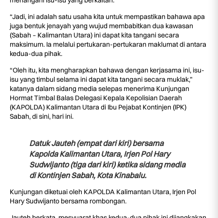
menangani isu-isu yang berkaitan.
“Jadi, ini adalah satu usaha kita untuk mempastikan bahawa apa
juga bentuk jenayah yang wujud membabitkan dua kawasan
(Sabah – Kalimantan Utara) ini dapat kita tangani secara
maksimum. Ia melalui pertukaran-pertukaran maklumat di antara
kedua-dua pihak.
“Oleh itu, kita mengharapkan bahawa dengan kerjasama ini, isu-
isu yang timbul selama ini dapat kita tangani secara muklak,”
katanya dalam sidang media selepas menerima Kunjungan
Hormat Timbal Balas Delegasi Kepala Kepolisian Daerah
(KAPOLDA) Kalimantan Utara di Ibu Pejabat Kontinjen (IPK)
Sabah, di sini, hari ini.
Datuk Jauteh (empat dari kiri) bersama
Kapolda Kalimantan Utara, Irjen Pol Hary
Sudwijanto (tiga dari kiri) ketika sidang media
di Kontinjen Sabah, Kota Kinabalu.
Kunjungan diketuai oleh KAPOLDA Kalimantan Utara, Irjen Pol
Hary Sudwijanto bersama rombongan.
Jauteh berkata, mesyuarat khas kedua-dua pihak ini dijangkakan