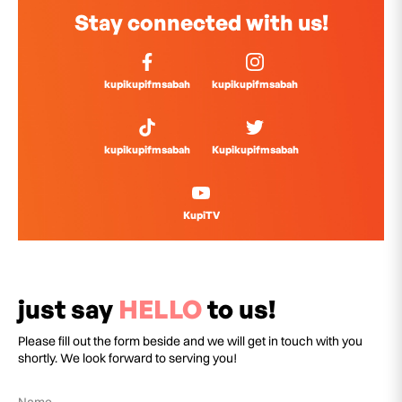
Stay connected with us!
kupikupifmsabah
kupikupifmsabah
kupikupifmsabah
Kupikupifmsabah
KupiTV
just say
HELLO
to us!
Please fill out the form beside and we will get in touch with you
shortly. We look forward to serving you!