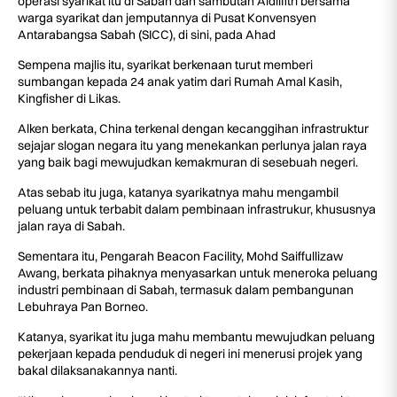
operasi syarikat itu di Sabah dan sambutan Aidilfitri bersama
warga syarikat dan jemputannya di Pusat Konvensyen
Antarabangsa Sabah (SICC), di sini, pada Ahad
Sempena majlis itu, syarikat berkenaan turut memberi
sumbangan kepada 24 anak yatim dari Rumah Amal Kasih,
Kingfisher di Likas.
Alken berkata, China terkenal dengan kecanggihan infrastruktur
sejajar slogan negara itu yang menekankan perlunya jalan raya
yang baik bagi mewujudkan kemakmuran di sesebuah negeri.
Atas sebab itu juga, katanya syarikatnya mahu mengambil
peluang untuk terbabit dalam pembinaan infrastrukur, khususnya
jalan raya di Sabah.
Sementara itu, Pengarah Beacon Facility, Mohd Saiffullizaw
Awang, berkata pihaknya menyasarkan untuk meneroka peluang
industri pembinaan di Sabah, termasuk dalam pembangunan
Lebuhraya Pan Borneo.
Katanya, syarikat itu juga mahu membantu mewujudkan peluang
pekerjaan kepada penduduk di negeri ini menerusi projek yang
bakal dilaksanakannya nanti.