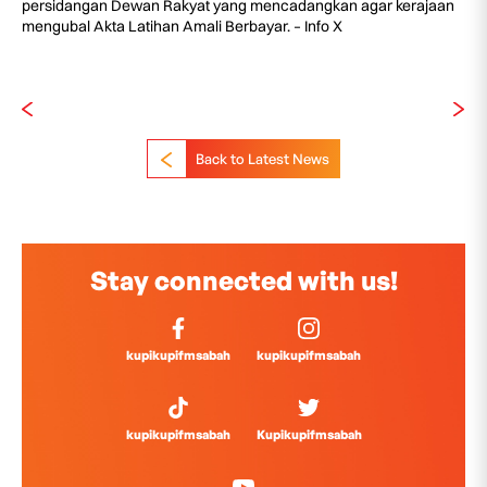
persidangan Dewan Rakyat yang mencadangkan agar kerajaan
mengubal Akta Latihan Amali Berbayar. – Info X
Back to Latest News
Stay connected with us!
kupikupifmsabah
kupikupifmsabah
kupikupifmsabah
Kupikupifmsabah