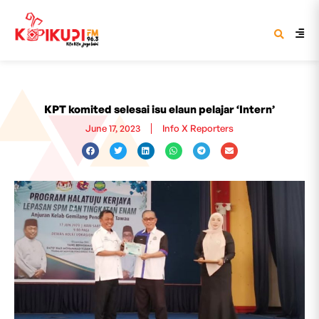
KPT komited selesai isu elaun pelajar ‘Intern’
June 17, 2023
Info X Reporters