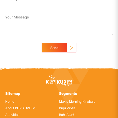
Send
Sitemap
Segments
Home
Maxis Morning Kinabalu
About KUPIKUPI FM
Kupi Vibez
Activities
Bah, Atur!