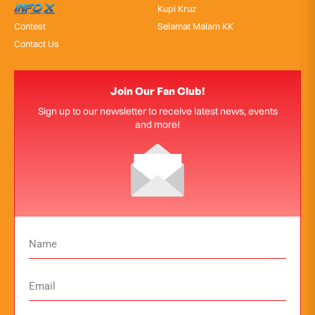
InfoX
Kupi Kruz
Contest
Selamat Malam KK
Contact Us
Join Our Fan Club!
Sign up to our newsletter to receive latest news, events
and more!