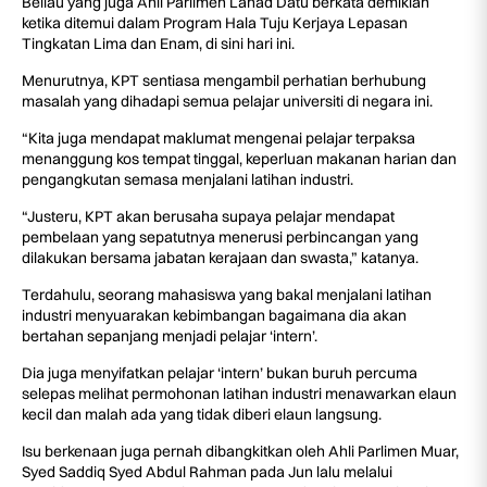
Beliau yang juga Ahli Parlimen Lahad Datu berkata demikian
ketika ditemui dalam Program Hala Tuju Kerjaya Lepasan
Tingkatan Lima dan Enam, di sini hari ini.
Menurutnya, KPT sentiasa mengambil perhatian berhubung
masalah yang dihadapi semua pelajar universiti di negara ini.
“Kita juga mendapat maklumat mengenai pelajar terpaksa
menanggung kos tempat tinggal, keperluan makanan harian dan
pengangkutan semasa menjalani latihan industri.
“Justeru, KPT akan berusaha supaya pelajar mendapat
pembelaan yang sepatutnya menerusi perbincangan yang
dilakukan bersama jabatan kerajaan dan swasta,” katanya.
Terdahulu, seorang mahasiswa yang bakal menjalani latihan
industri menyuarakan kebimbangan bagaimana dia akan
bertahan sepanjang menjadi pelajar ‘intern’.
Dia juga menyifatkan pelajar ‘intern’ bukan buruh percuma
selepas melihat permohonan latihan industri menawarkan elaun
kecil dan malah ada yang tidak diberi elaun langsung.
Isu berkenaan juga pernah dibangkitkan oleh Ahli Parlimen Muar,
Syed Saddiq Syed Abdul Rahman pada Jun lalu melalui