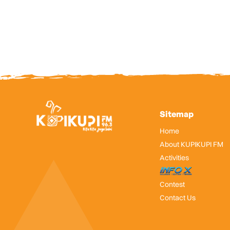
Sitemap
Home
About KUPIKUPI FM
Activities
InfoX
Contest
Contact Us