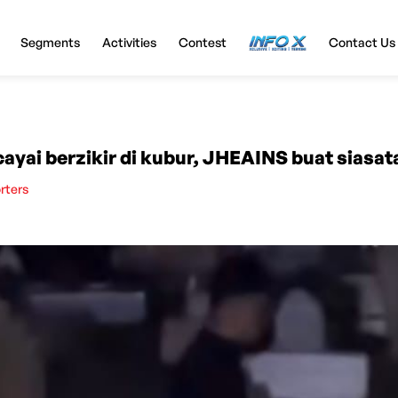
Segments
Activities
Contest
InfoX
Contact Us
cayai berzikir di kubur, JHEAINS buat siasat
rters