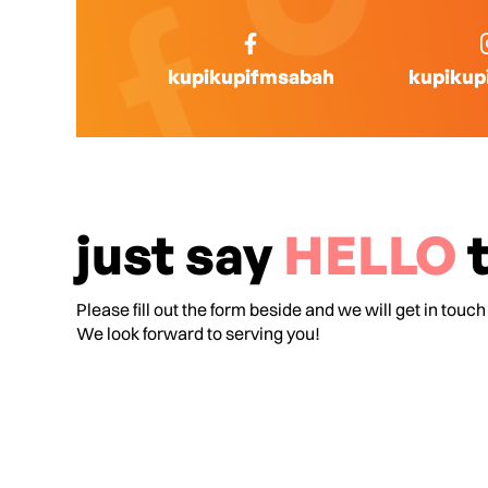
kupikupifmsabah
kupikup
just say
HELLO
t
Please fill out the form beside and we will get in touch
We look forward to serving you!