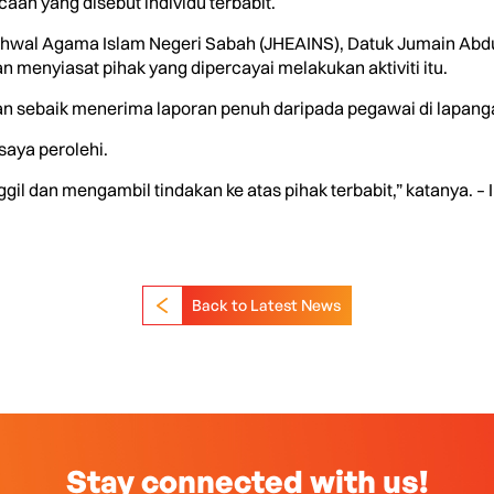
aan yang disebut individu terbabit.
hwal Agama Islam Negeri Sabah (JHEAINS), Datuk Jumain Abdul
enyiasat pihak yang dipercayai melakukan aktiviti itu.
kan sebaik menerima laporan penuh daripada pegawai di lapang
aya perolehi.
 dan mengambil tindakan ke atas pihak terbabit,” katanya. – I
Back to Latest News
Stay connected with us!