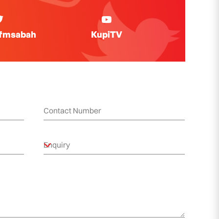
ifmsabah
KupiTV