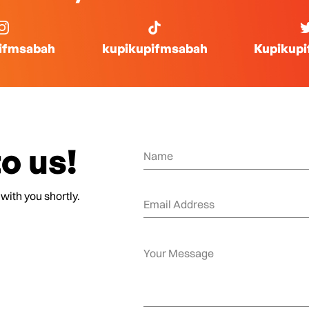
ifmsabah
kupikupifmsabah
Kupikup
o us!
 with you shortly.