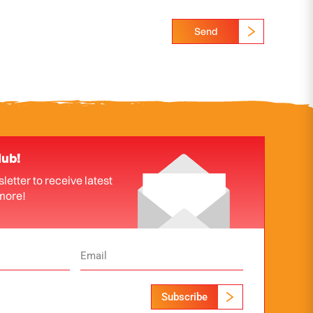
Send
lub!
letter to receive latest
more!
Subscribe