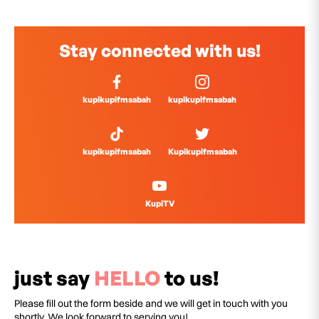
Stay connected with us!
kupikupifmsabah
kupikupifmsabah
kupikupifmsabah
Kupikupifmsabah
KupiTV
just say
HELLO
to us!
Please fill out the form beside and we will get in touch with you
shortly. We look forward to serving you!