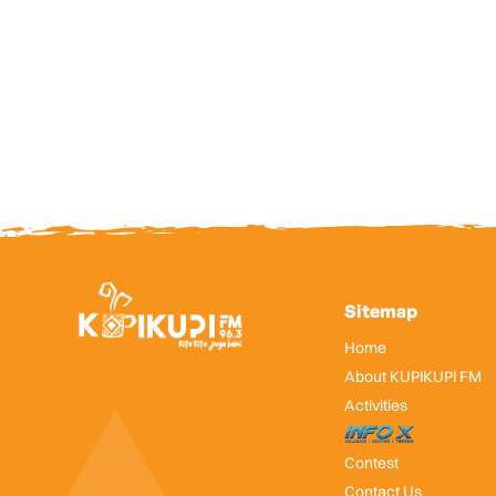
Sitemap
Home
About KUPIKUPI FM
Activities
InfoX
Contest
Contact Us