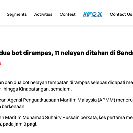
Segments
Activities
Contest
InfoX
Contact Us
 dua bot dirampas, 11 nelayan ditahan di San
s
 dan dua bot nelayan tempatan dirampas selepas didapati mel
ini hingga Kinabatangan, semalam.
kan Agensi Penguatkuasaan Maritim Malaysia (APMM) menerus
n berkenaan.
en Maritim Muhamad Suhairy Hussain berkata, kes pertama me
, pada jam 8 pagi.