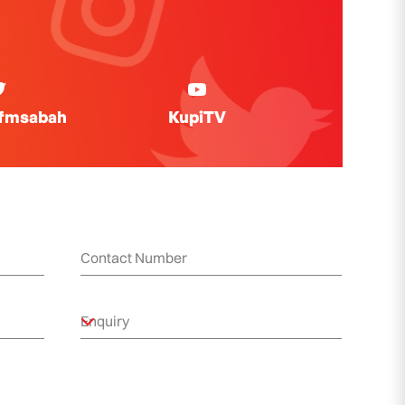
ifmsabah
KupiTV