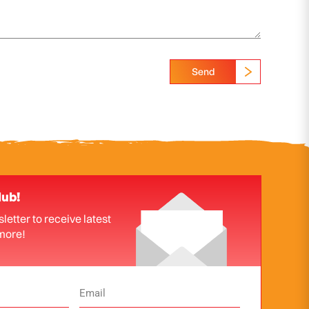
Send
lub!
letter to receive latest
more!