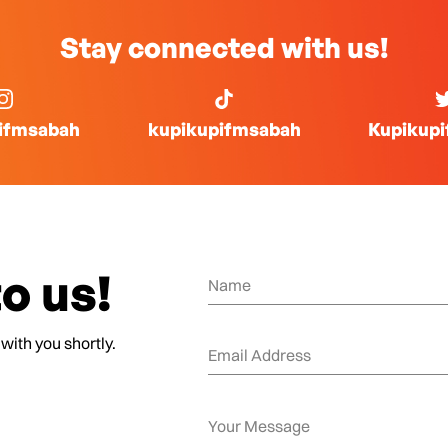
Stay connected with us!
ifmsabah
kupikupifmsabah
Kupikup
o us!
 with you shortly.