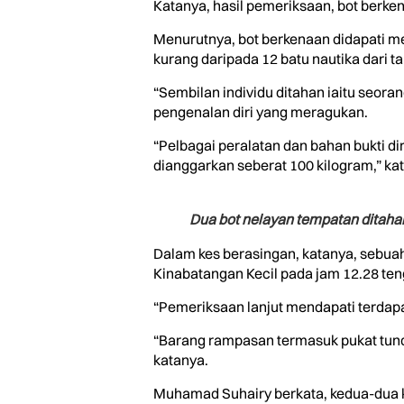
Katanya, hasil pemeriksaan, bot berke
Menurutnya, bot berkenaan didapati m
kurang daripada 12 batu nautika dari t
“Sembilan individu ditahan iaitu seo
pengenalan diri yang meragukan.
“Pelbagai peralatan dan bahan bukti di
dianggarkan seberat 100 kilogram,” kat
Dua bot nelayan tempatan ditahan
Dalam kes berasingan, katanya, sebuah
Kinabatangan Kecil pada jam 12.28 ten
“Pemeriksaan lanjut mendapati terdapa
“Barang rampasan termasuk pukat tunda,
katanya.
Muhamad Suhairy berkata, kedua-dua k