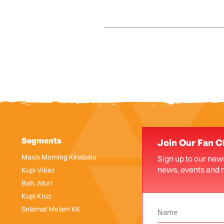
Segments
Join Our Fan C
Maxis Morning Kinabalu
Sign up to our news
news, events and 
Kupi Vibez
Bah, Atur!
Kupi Kruz
Selamat Malam KK