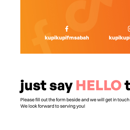
kupikupifmsabah
kupikup
just say
HELLO
t
Please fill out the form beside and we will get in touch
We look forward to serving you!