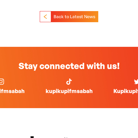
Back to Latest News
Stay connected with us!
ifmsabah
kupikupifmsabah
Kupikup