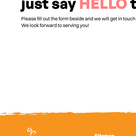
just say
HELLO
t
Please fill out the form beside and we will get in touch
We look forward to serving you!
Sitemap