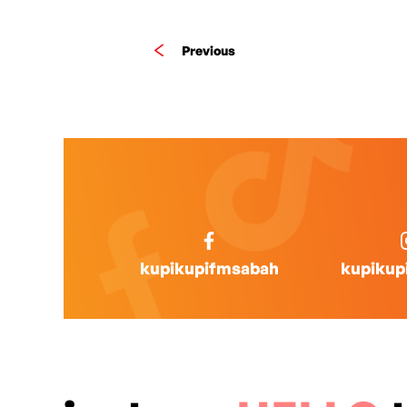
Previous
kupikupifmsabah
kupikup