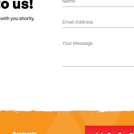
o us!
 with you shortly.
Segments