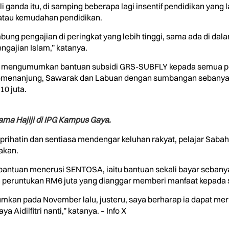
 ganda itu, di samping beberapa lagi insentif pendidikan yang 
atau kemudahan pendidikan.
ng pengajian di peringkat yang lebih tinggi, sama ada di dala
gajian Islam,” katanya.
dah mengumumkan bantuan subsidi GRS-SUBFLY kepada semua pelaj
Semenanjung, Sawarak dan Labuan dengan sumbangan sebany
0 juta.
ama Hajiji di IPG Kampus Gaya.
 prihatin dan sentiasa mendengar keluhan rakyat, pelajar Sab
akan.
 bantuan menerusi SENTOSA, iaitu bantuan sekali bayar seban
 peruntukan RM6 juta yang dianggar memberi manfaat kepada s
kan pada November lalu, justeru, saya berharap ia dapat mer
Aidilfitri nanti,” katanya. – Info X