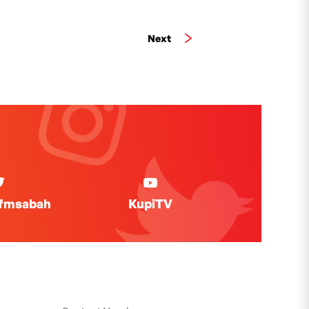
Next
ifmsabah
KupiTV