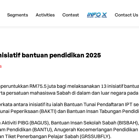
Segments
Activities
Contest
InfoX
Contact Us
nisiatif bantuan pendidikan 2025
s
untukkan RM75.5 juta bagi melaksanakan 13 inisiatif bantuan
rta persatuan mahasiswa Sabah di dalam dan luar negara pada t
erkata antara inisiatif itu ialah Bantuan Tunai Pendaftaran IPT s
unai Peperiksaan (BAKTI) dan Bantuan Insan Tabungan Pendidik
n Aktiviti PIBG (BAGUS), Bantuan Insan Sekolah Sabah (BISBAH
ram Pendidikan (BANTU), Anugerah Kecemerlangan Pendidikan
n Tiket Penerbangan Pelajar Sabah (GRSSUBFLY).