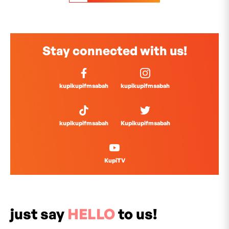
Stay connected with us!
kupikupifmsabah
kupikupifmsabah
kupikupifmsabah
Kupikupifmsabah
KupiTV
just say
HELLO
to us!