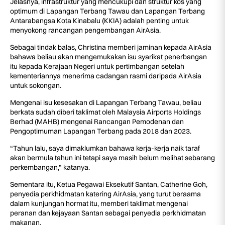
Jelasnya, infrastruktur yang mencukupi dan struktur kos yang
optimum di Lapangan Terbang Tawau dan Lapangan Terbang
Antarabangsa Kota Kinabalu (KKIA) adalah penting untuk
menyokong rancangan pengembangan AirAsia.
Sebagai tindak balas, Christina memberi jaminan kepada AirAsia
bahawa beliau akan mengemukakan isu syarikat penerbangan
itu kepada Kerajaan Negeri untuk pertimbangan setelah
kementeriannya menerima cadangan rasmi daripada AirAsia
untuk sokongan.
Mengenai isu kesesakan di Lapangan Terbang Tawau, beliau
berkata sudah diberi taklimat oleh Malaysia Airports Holdings
Berhad (MAHB) mengenai Rancangan Pemodenan dan
Pengoptimuman Lapangan Terbang pada 2018 dan 2023.
“Tahun lalu, saya dimaklumkan bahawa kerja-kerja naik taraf
akan bermula tahun ini tetapi saya masih belum melihat sebarang
perkembangan,” katanya.
Sementara itu, Ketua Pegawai Eksekutif Santan, Catherine Goh,
penyedia perkhidmatan katering AirAsia, yang turut beraama
dalam kunjungan hormat itu, memberi taklimat mengenai
peranan dan kejayaan Santan sebagai penyedia perkhidmatan
makanan.