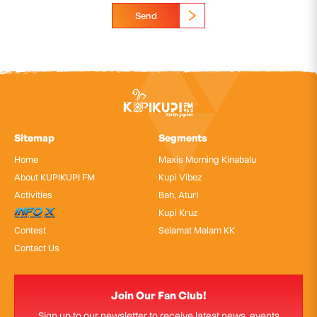
Send
Sitemap
Segments
Home
Maxis Morning Kinabalu
About KUPIKUPI FM
Kupi Vibez
Activities
Bah, Atur!
InfoX
Kupi Kruz
Contest
Selamat Malam KK
Contact Us
Join Our Fan Club!
Sign up to our newsletter to receive latest news, events