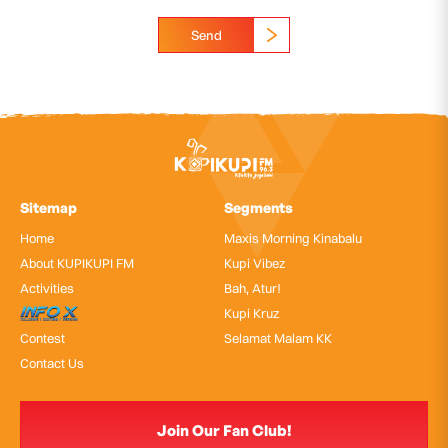
Send
Sitemap
Segments
Home
Maxis Morning Kinabalu
About KUPIKUPI FM
Kupi Vibez
Activities
Bah, Atur!
InfoX
Kupi Kruz
Contest
Selamat Malam KK
Contact Us
Join Our Fan Club!