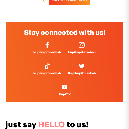
Stay connected with us!
kupikupifmsabah
kupikupifmsabah
kupikupifmsabah
Kupikupifmsabah
KupiTV
just say
HELLO
to us!