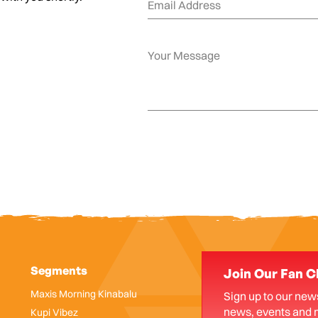
Segments
Join Our Fan C
Maxis Morning Kinabalu
Sign up to our news
news, events and 
Kupi Vibez