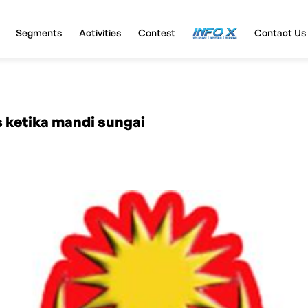
Segments
Activities
Contest
InfoX
Contact Us
s ketika mandi sungai