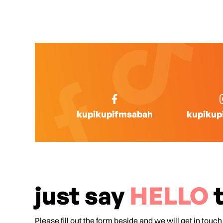
kupikupifmsabah
kupikup
just say
HELLO
t
Please fill out the form beside and we will get in touch