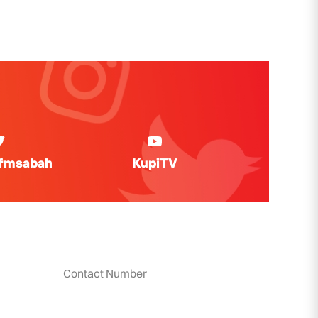
ifmsabah
KupiTV