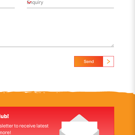
Send
lub!
letter to receive latest
more!