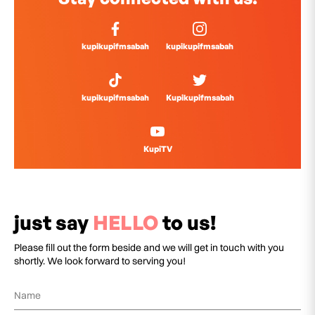
kupikupifmsabah
kupikupifmsabah
kupikupifmsabah
Kupikupifmsabah
KupiTV
just say
HELLO
to us!
Please fill out the form beside and we will get in touch with you
shortly. We look forward to serving you!