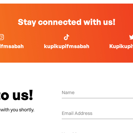
Stay connected with us!
ifmsabah
kupikupifmsabah
Kupikup
o us!
 with you shortly.