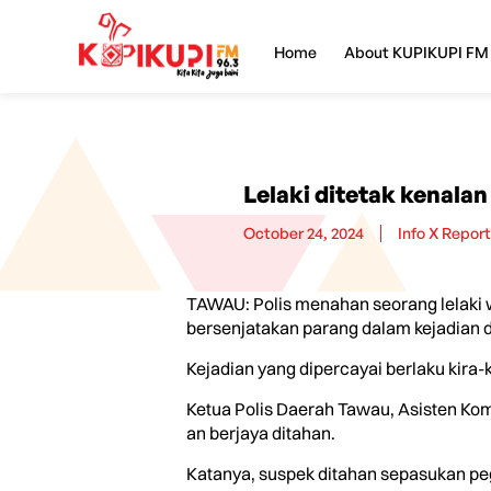
Home
About KUPIKUPI FM
Lelaki ditetak kenala
October 24, 2024
Info X Repor
TAWAU: Polis menahan seorang lelaki 
bersenjatakan parang dalam kejadian 
Kejadian yang dipercayai berlaku kira-
Ketua Polis Daerah Tawau, Asisten Kom
an berjaya ditahan.
Katanya, suspek ditahan sepasukan peg