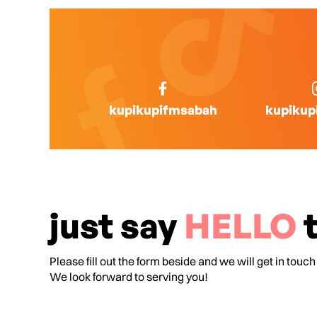
kupikupifmsabah
kupikup
just say
HELLO
t
Please fill out the form beside and we will get in touch
We look forward to serving you!