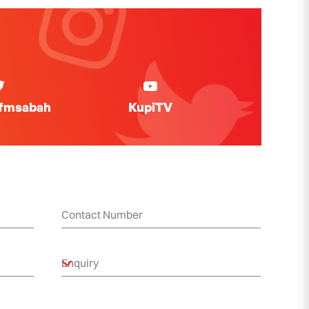
ifmsabah
KupiTV