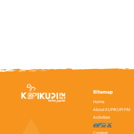
Sitemap
Home
About KUPIKUPI FM
Activities
InfoX
Contest