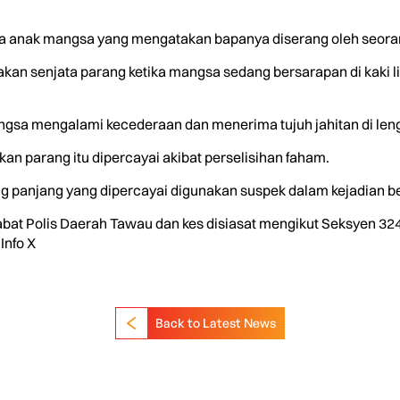
a anak mangsa yang mengatakan bapanya diserang oleh seorang 
an senjata parang ketika mangsa sedang bersarapan di kaki 
mangsa mengalami kecederaan dan menerima tujuh jahitan di len
n parang itu dipercayai akibat perselisihan faham.
ng panjang yang dipercayai digunakan suspek dalam kejadian b
abat Polis Daerah Tawau dan kes disiasat mengikut Seksyen 3
Info X
Back to Latest News