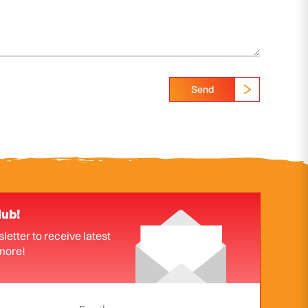
Send
lub!
letter to receive latest
more!