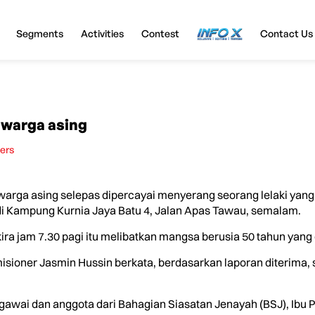
Segments
Activities
Contest
InfoX
Contact Us
n warga asing
ters
warga asing selepas dipercayai menyerang seorang lelaki yan
di Kampung Kurnia Jaya Batu 4, Jalan Apas Tawau, semalam.
kira jam 7.30 pagi itu melibatkan mangsa berusia 50 tahun yang 
isioner Jasmin Hussin berkata, berdasarkan laporan diterima, s
awai dan anggota dari Bahagian Siasatan Jenayah (BSJ), Ibu Pe