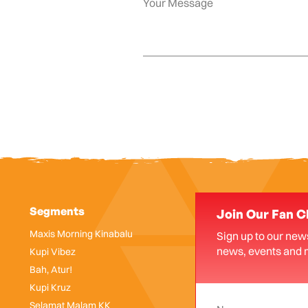
Segments
Join Our Fan C
Maxis Morning Kinabalu
Sign up to our news
news, events and 
Kupi Vibez
Bah, Atur!
Kupi Kruz
Selamat Malam KK