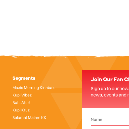
Segments
Join Our Fan C
Maxis Morning Kinabalu
Sign up to our news
news, events and 
Kupi Vibez
Bah, Atur!
Kupi Kruz
Selamat Malam KK