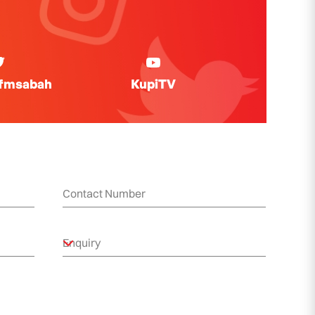
ifmsabah
KupiTV