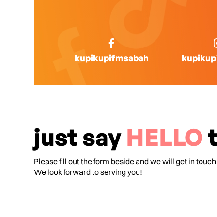
kupikupifmsabah
kupikup
just say
HELLO
t
Please fill out the form beside and we will get in touch
We look forward to serving you!