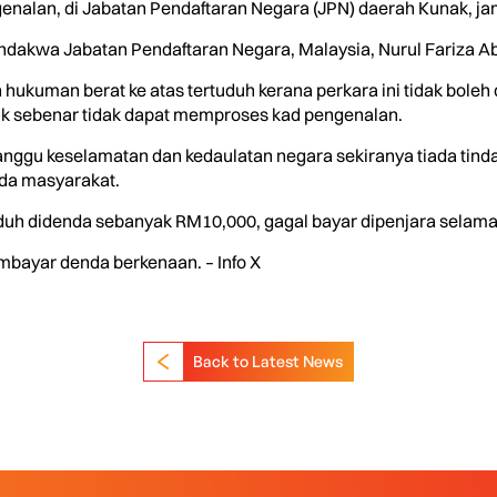
alan, di Jabatan Pendaftaran Negara (JPN) daerah Kunak, ja
akwa Jabatan Pendaftaran Negara, Malaysia, Nurul Fariza Ab
hukuman berat ke atas tertuduh kerana perkara ini tidak bol
k sebenar tidak dapat memproses kad pengenalan.
anggu keselamatan dan kedaulatan negara sekiranya tiada tind
ada masyarakat.
h didenda sebanyak RM10,000, gagal bayar dipenjara selama 
bayar denda berkenaan. – Info X
Back to Latest News