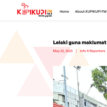
Home
About KUPIKUPI FM
Lelaki guna maklumat
May 22, 2023
Info X Reporters