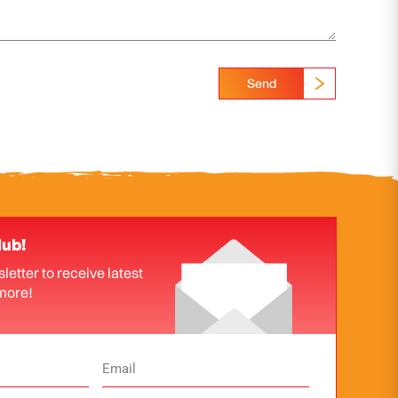
Send
lub!
letter to receive latest
more!