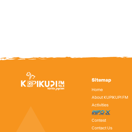
Sitemap
Home
About KUPIKUPI FM
Activities
InfoX
Contest
Contact Us