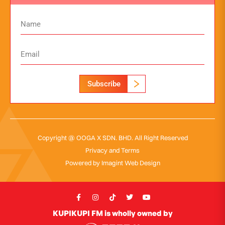
Subscribe
Copyright @ OOGA X SDN. BHD. All Right Reserved
Privacy and Terms
Powered by
Imagint Web Design
KUPIKUPI FM is wholly owned by