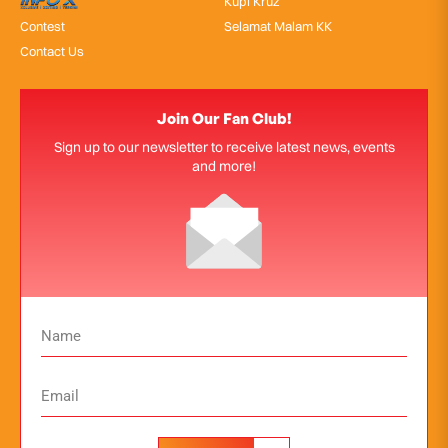
InfoX
Kupi Kruz
Contest
Selamat Malam KK
Contact Us
Join Our Fan Club!
Sign up to our newsletter to receive latest news, events
and more!