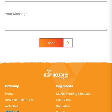
Send
Sitemap
Segments
Home
Maxis Morning Kinabalu
About KUPIKUPI FM
Kupi Vibez
Activities
Bah, Atur!