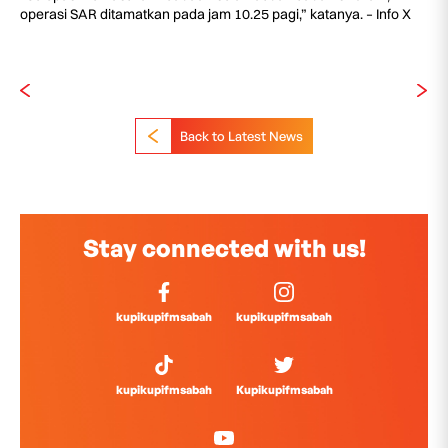
operasi SAR ditamatkan pada jam 10.25 pagi,” katanya. – Info X
Back to Latest News
Stay connected with us!
kupikupifmsabah
kupikupifmsabah
kupikupifmsabah
Kupikupifmsabah