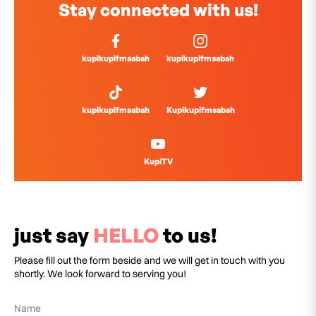
Stay connected with us!
kupikupifmsabah
kupikupifmsabah
kupikupifmsabah
Kupikupifmsabah
KupiTV
just say
HELLO
to us!
Please fill out the form beside and we will get in touch with you
shortly. We look forward to serving you!