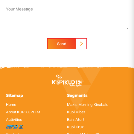
Send
Sitemap
Segments
Home
Maxis Morning Kinabalu
About KUPIKUPI FM
Kupi Vibez
Activities
Bah, Atur!
InfoX
Kupi Kruz