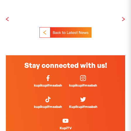
Back to Latest News
Stay connected with us!
kupikupifmsabah
kupikupifmsabah
kupikupifmsabah
Kupikupifmsabah
KupiTV