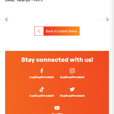
lokasi,” katanya. – Info X
Back to Latest News
Stay connected with us!
kupikupifmsabah
kupikupifmsabah
kupikupifmsabah
Kupikupifmsabah