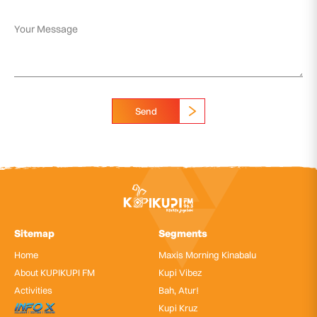
Send
Sitemap
Segments
Home
Maxis Morning Kinabalu
About KUPIKUPI FM
Kupi Vibez
Activities
Bah, Atur!
InfoX
Kupi Kruz