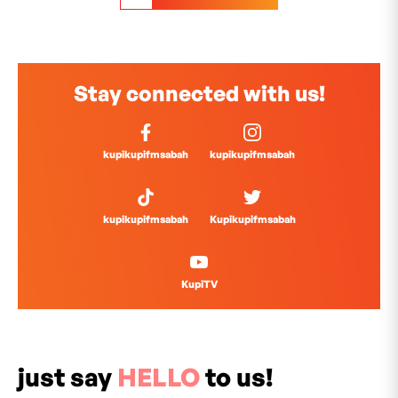
Stay connected with us!
kupikupifmsabah
kupikupifmsabah
kupikupifmsabah
Kupikupifmsabah
KupiTV
just say
HELLO
to us!