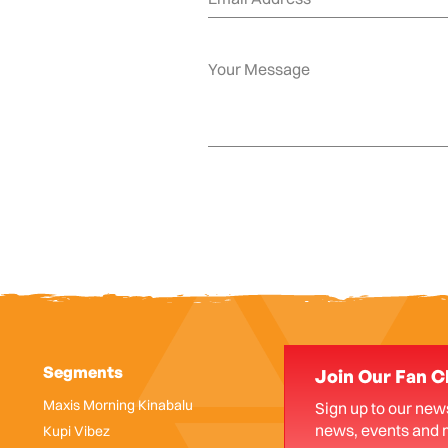
Segments
Join Our Fan C
Maxis Morning Kinabalu
Sign up to our news
news, events and 
Kupi Vibez