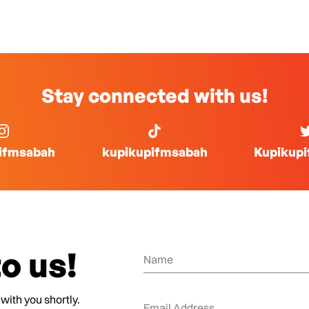
Stay connected with us!
ifmsabah
kupikupifmsabah
Kupikup
o us!
 with you shortly.