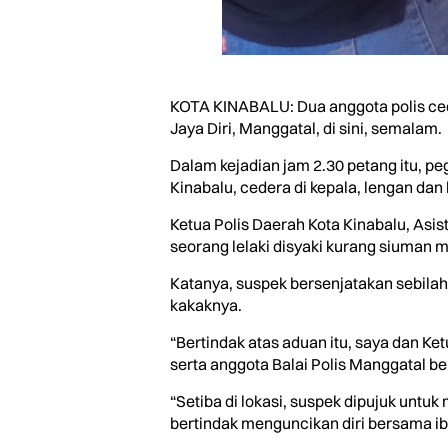
KOTA KINABALU: Dua anggota polis cede
Jaya Diri, Manggatal, di sini, semalam.
Dalam kejadian jam 2.30 petang itu, pe
Kinabalu, cedera di kepala, lengan dan
Ketua Polis Daerah Kota Kinabalu, As
seorang lelaki disyaki kurang siuman
Katanya, suspek bersenjatakan sebila
kakaknya.
“Bertindak atas aduan itu, saya dan 
serta anggota Balai Polis Manggatal ber
“Setiba di lokasi, suspek dipujuk unt
bertindak menguncikan diri bersama ibun