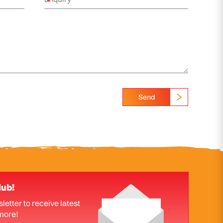
Send
lub!
letter to receive latest
more!