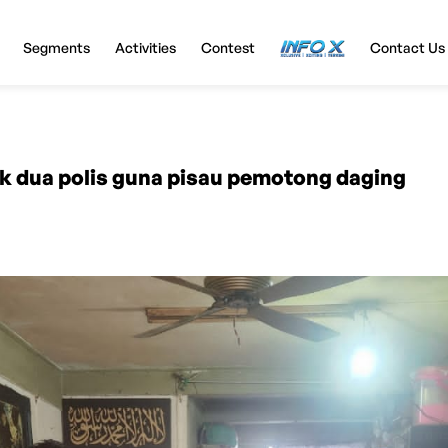
Segments
Activities
Contest
InfoX
Contact Us
k dua polis guna pisau pemotong daging