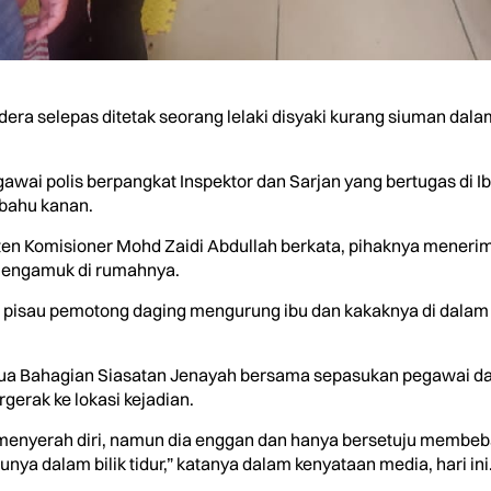
ra selepas ditetak seorang lelaki disyaki kurang siuman dala
gawai polis berpangkat Inspektor dan Sarjan yang bertugas di Ib
 bahu kanan.
isten Komisioner Mohd Zaidi Abdullah berkata, pihaknya mene
 mengamuk di rumahnya.
h pisau pemotong daging mengurung ibu dan kakaknya di dalam
Ketua Bahagian Siasatan Jenayah bersama sepasukan pegawai d
gerak ke lokasi kejadian.
uk menyerah diri, namun dia enggan dan hanya bersetuju membe
ya dalam bilik tidur,” katanya dalam kenyataan media, hari ini