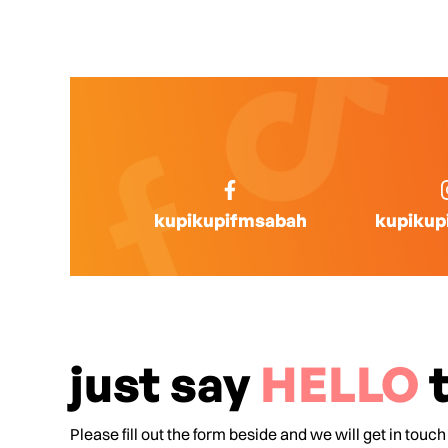
kupikupifmsabah
kupikup
just say
HELLO
t
Please fill out the form beside and we will get in touch