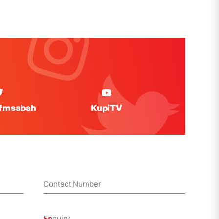
ifmsabah
KupiTV