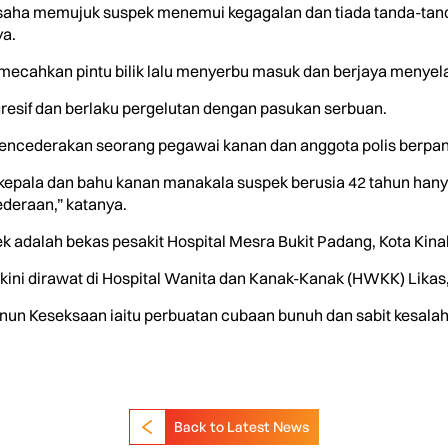
usaha memujuk suspek menemui kegagalan dan tiada tanda-tan
a.
mecahkan pintu bilik lalu menyerbu masuk dan berjaya menyel
resif dan berlaku pergelutan dengan pasukan serbuan.
encederakan seorang pegawai kanan dan anggota polis berpan
 kepala dan bahu kanan manakala suspek berusia 42 tahun hany
deraan,” katanya.
 adalah bekas pesakit Hospital Mesra Bukit Padang, Kota Kina
ini dirawat di Hospital Wanita dan Kanak-Kanak (HWKK) Likas, d
anun Keseksaan iaitu perbuatan cubaan bunuh dan sabit kesal
Back to Latest News