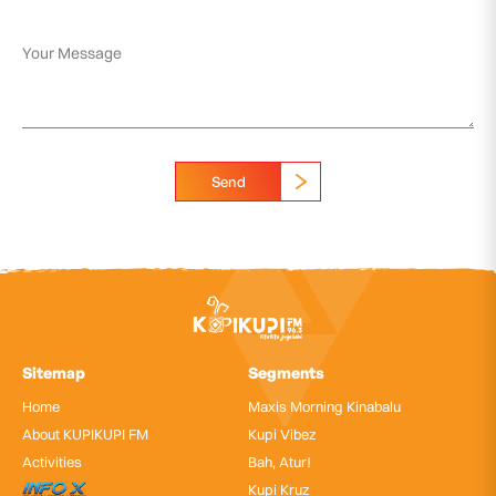
Send
Sitemap
Segments
Home
Maxis Morning Kinabalu
About KUPIKUPI FM
Kupi Vibez
Activities
Bah, Atur!
InfoX
Kupi Kruz