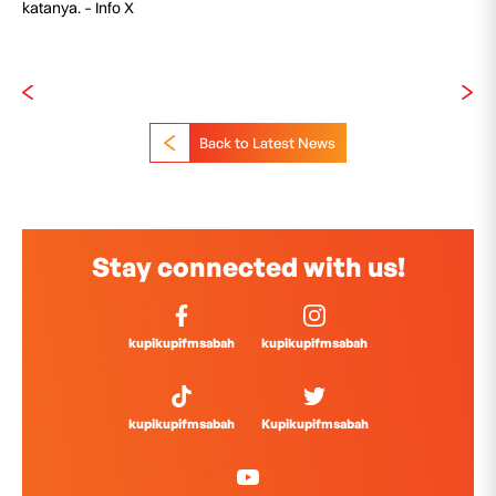
katanya. – Info X
Back to Latest News
Stay connected with us!
kupikupifmsabah
kupikupifmsabah
kupikupifmsabah
Kupikupifmsabah