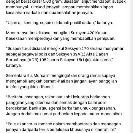
dengan berat kasar 5.60 gram. Siasatan lanjut mendapati suspek
mempunyai 10 rekod jenayah lampau membabitkan lapan
kesalahan narkotik dan dua kesalahan jenayah.
“Ujian air kencing, suspek didapati positif dadah,” katanya.
Menurutnya, kes disiasat mengikut Seksyen 420 Kanun
Keseksaan memperdayakan yang membabitkan penipuan.
“Suspek turut disiasat mengikut Seksyen 170 kerana menyamar
sebagai pegawai polis dan Seksyen 39A(1) Akta Dadah
Berbahaya (ADB) 1952 serta Seksysn 15(1)(a) akta sama,”
katanya.
Sementara itu, Mursalin mengingatkan orang ramai supaya
mengambil langkah berhati-hati dan jangan layan panggilan
telefon yang tidak dikenali.
“Beritahu pasangan, rakan atau ahli keluarga berkenaan
panggilan yang diterima dan semak dengan balai polis
berdekatan, bank atau agensi berkaitan untuk pengesahan.
Jangan dedah maklumat perbankan kepada mana-mana pihak.
“Polis akan terus komited dalam membanteras dan mencegah
jenayah daripada terus berleluasa khususnya di daerah ini,”