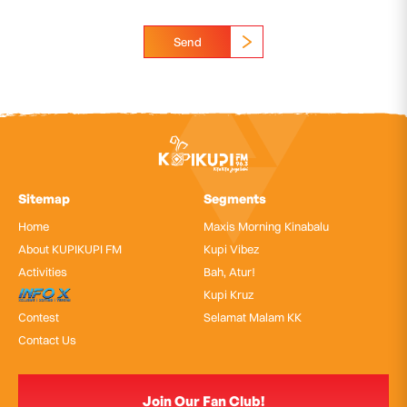
Send
Sitemap
Segments
Home
Maxis Morning Kinabalu
About KUPIKUPI FM
Kupi Vibez
Activities
Bah, Atur!
InfoX
Kupi Kruz
Contest
Selamat Malam KK
Contact Us
Join Our Fan Club!