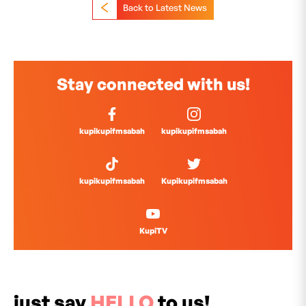
Back to Latest News
Stay connected with us!
kupikupifmsabah
kupikupifmsabah
kupikupifmsabah
Kupikupifmsabah
KupiTV
just say
HELLO
to us!